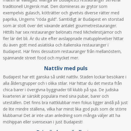
traditionell Ungersk mat. Den domineras av grytor som
exempelvis gulasch, kötträtter och givetvis diverse rätter med
paprika, Ungerns ”röda guld”. Samtidigt är Budapest en storstad
som är stolt över det växande antalet gourmetrestauranger.
Hittills har sex restauranger belönats med Michelinstjärnor och
fler lär det bli. Är du ute efter avslappnade matupplevelser hittar
du även gott med asiatiska och italienska restauranger i
Budapest. Här finns dessutom restauranger från mellanöstern,
spännande street food och mycket mer.
Nattliv med puls
Budapest har ett ganska så unikt nattliv. Staden lockar besökare i
alla åldersgrupper och i olika stilar. Här hittar du det mesta från
chica barer i övergivna byggnader till klubb på spa. De judiska
kvarteren är särskilt populära med sina pubar, barer och
uteställen. Det finns bra nattklubbar men fokus ligger ändå på just
de lite mindre ställena, vilka har minst lika god puls som de större
klubbarna! Det är inte utan anledning som många väljer att ha
möhippan eller svensexan i just Budapest!