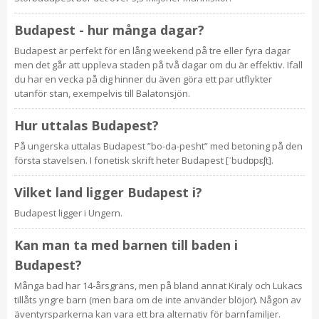
Budapest - hur många dagar?
Budapest är perfekt för en lång weekend på tre eller fyra dagar
men det går att uppleva staden på två dagar om du är effektiv. Ifall
du har en vecka på dig hinner du även göra ett par utflykter
utanför stan, exempelvis till Balatonsjön.
Hur uttalas Budapest?
På ungerska uttalas Budapest ”bo-da-pesht” med betoning på den
första stavelsen. I fonetisk skrift heter Budapest [ˈbudɒpɛʃt].
Vilket land ligger Budapest i?
Budapest ligger i Ungern.
Kan man ta med barnen till baden i
Budapest?
Många bad har 14-årsgräns, men på bland annat Kiraly och Lukacs
tillåts yngre barn (men bara om de inte använder blöjor). Någon av
äventyrsparkerna kan vara ett bra alternativ för barnfamiljer.