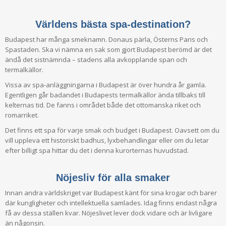
Världens bästa spa-destination?
Budapest har många smeknamn. Donaus pärla, Österns Paris och
Spastaden. Ska vi nämna en sak som gjort Budapest berömd är det
ändå det sistnämnda – stadens alla avkopplande span och
termalkällor.
Vissa av spa-anläggningarna i Budapest är över hundra år gamla.
Egentligen går badandet i Budapests termalkällor ända tillbaks till
kelternas tid. De fanns i området både det ottomanska riket och
romarriket.
Det finns ett spa för varje smak och budget i Budapest. Oavsett om du
vill uppleva ett historiskt badhus, lyxbehandlingar eller om du letar
efter billigt spa hittar du det i denna kurorternas huvudstad.
Nöjesliv för alla smaker
Innan andra världskriget var Budapest känt för sina krogar och barer
där kungligheter och intellektuella samlades. Idag finns endast några
få av dessa ställen kvar. Nöjeslivet lever dock vidare och är livligare
än någonsin.