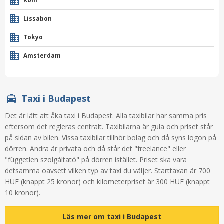
Rom
Lissabon
Tokyo
Amsterdam
Taxi i Budapest
Det är lätt att åka taxi i Budapest. Alla taxibilar har samma pris
eftersom det regleras centralt. Taxibilarna är gula och priset står
på sidan av bilen. Vissa taxibilar tillhör bolag och då syns logon på
dörren. Andra är privata och då står det "freelance" eller
"független szolgáltató" på dörren istället. Priset ska vara
detsamma oavsett vilken typ av taxi du väljer. Starttaxan är 700
HUF (knappt 25 kronor) och kilometerpriset är 300 HUF (knappt
10 kronor).
Läs mer om taxi i Budapest