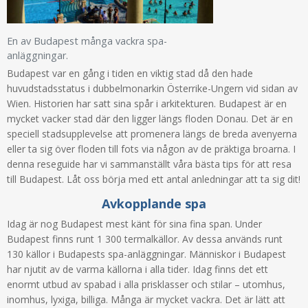
En av Budapest många vackra spa-
anläggningar.
Budapest var en gång i tiden en viktig stad då den hade
huvudstadsstatus i dubbelmonarkin Österrike-Ungern vid sidan av
Wien. Historien har satt sina spår i arkitekturen. Budapest är en
mycket vacker stad där den ligger längs floden Donau. Det är en
speciell stadsupplevelse att promenera längs de breda avenyerna
eller ta sig över floden till fots via någon av de präktiga broarna. I
denna reseguide har vi sammanställt våra bästa tips för att resa
till Budapest. Låt oss börja med ett antal anledningar att ta sig dit!
Avkopplande spa
Idag är nog Budapest mest känt för sina fina span. Under
Budapest finns runt 1 300 termalkällor. Av dessa används runt
130 källor i Budapests spa-anläggningar. Människor i Budapest
har njutit av de varma källorna i alla tider. Idag finns det ett
enormt utbud av spabad i alla prisklasser och stilar – utomhus,
inomhus, lyxiga, billiga. Många är mycket vackra. Det är lätt att