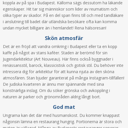
koppla av på spa i Budapest. Källorna sägs dessutom ha läkande
egenskaper. Hit tar sig människor som lider av reumatism och
olika typer av skador. På en del span finns till och med tandläkare
i anslutning till badet där utländska besökare ofta kan komma
undan mycket billigare än i hemlandet! Rena hälsoresan!
Skön atmosfär
Det är en fröjd att vandra omkring i Budapest eller ta en kopp
kaffe på något av stans kaféer. Staden är berömd för sin
Jugendarkitektur (Art Nouveau). Här finns också byggnader i
renässansstil, barock, klassicistisk och gotisk stil. Du behöver inte
intressera dig för arkitektur för att kunna njuta av den sköna
atmosfären. Stan bjuder garanterat på många Instagram-tillfällen!
De judiska kvarteren är ännu mer spännande med sina
konstnärliga inslag. Om du söker grönska och avkoppling i
naturen är parker och grönområden aldrig långt bort.
God mat
Ungrarna kan det där med husmanskost. Du kommer knappast
någonsin lämna en restaurang hungrig. Portionerna är stora och
maten är vällagad. Många av Budapests restauranger serverar