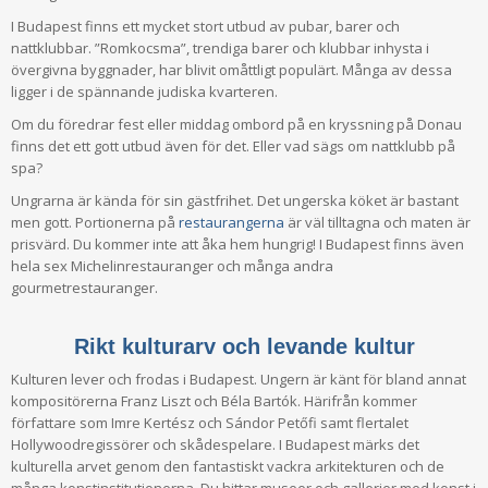
I Budapest finns ett mycket stort utbud av pubar, barer och
nattklubbar. ”Romkocsma”, trendiga barer och klubbar inhysta i
övergivna byggnader, har blivit omåttligt populärt. Många av dessa
ligger i de spännande judiska kvarteren.
Om du föredrar fest eller middag ombord på en kryssning på Donau
finns det ett gott utbud även för det. Eller vad sägs om nattklubb på
spa?
Ungrarna är kända för sin gästfrihet. Det ungerska köket är bastant
men gott. Portionerna på
restaurangerna
är väl tilltagna och maten är
prisvärd. Du kommer inte att åka hem hungrig! I Budapest finns även
hela sex Michelinrestauranger och många andra
gourmetrestauranger.
Rikt kulturarv och levande kultur
Kulturen lever och frodas i Budapest. Ungern är känt för bland annat
kompositörerna Franz Liszt och Béla Bartók. Härifrån kommer
författare som Imre Kertész och Sándor Petőfi samt flertalet
Hollywoodregissörer och skådespelare. I Budapest märks det
kulturella arvet genom den fantastiskt vackra arkitekturen och de