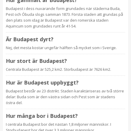
Hur gammalt är Budapest?
Budapest i dess nuvarande form grundades när städerna Buda,
Pest och Óbuda slogs samman 1873. Första staden att grundas på
den plats som idag är Budapest var den romerska staden
Aquincum som grundades runt år 41-54.
Är Budapest dyrt?
Nej, det mesta kostar ungefär hälften så mycket som i Sverige.
Hur stort är Budapest?
Centrala Budapest är 525,2 km2. Storbudapest är 7626 km2.
Hur är Budapest uppbyggt?
Budapest består av 23 distrikt. Staden karaktäriseras av två större
delar: Buda som är den västra sidan och Pest som är stadens
östra del.
Hur många bor i Budapest?
I centrala Budapest bor det nästan 1,8 miljoner människor. I
Storbudapest bor det över 3,3 miljoner människor.