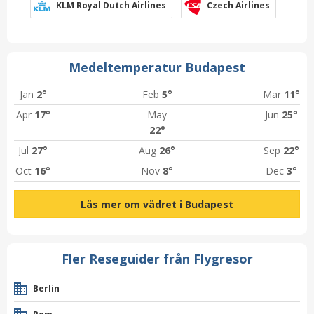
KLM Royal Dutch Airlines
Czech Airlines
Medeltemperatur Budapest
Jan
2°
Feb
5°
Mar
11°
Apr
17°
May
Jun
25°
22°
Jul
27°
Aug
26°
Sep
22°
Oct
16°
Nov
8°
Dec
3°
Läs mer om vädret i Budapest
Fler Reseguider från Flygresor
Berlin