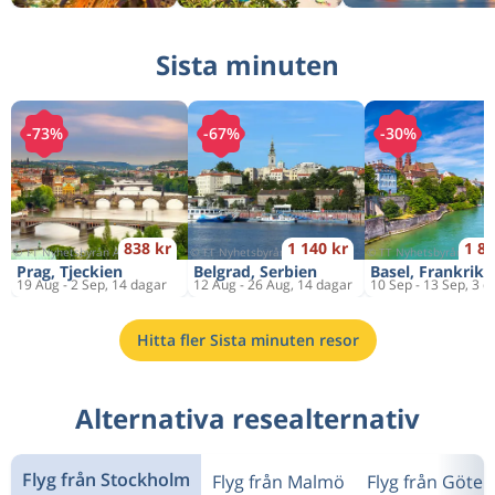
Tur & retur
Göteborg
till
Pisa
1 516 kr
Sista minuten
Tur & retur
Stockholm
till
Billund
1 732 kr
-73%
-67%
-30%
838 kr
1 140 kr
1 84
Prag, Tjeckien
Belgrad, Serbien
Basel, Frankrike
19 Aug - 2 Sep, 14 dagar
12 Aug - 26 Aug, 14 dagar
10 Sep - 13 Sep, 3 d
Hitta fler Sista minuten resor
Alternativa resealternativ
Flyg från Stockholm
Flyg från Malmö
Flyg från Göte