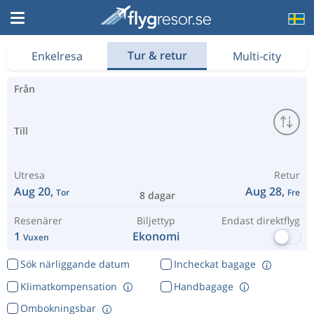
Hitta billiga flyg hos Flygresor.se
Tur & retur
Enkelresa
Multi-city
Från
Till
Utresa
Retur
Aug 20,
Aug 28,
Tor
Fre
8 dagar
Resenärer
Biljettyp
Endast direktflyg
1
Ekonomi
Vuxen
Sök närliggande datum
Incheckat bagage
Klimatkompensation
Handbagage
Ombokningsbar