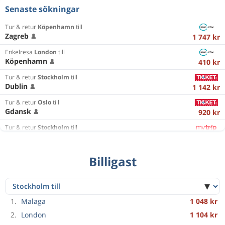
Senaste sökningar
Tur & retur
Köpenhamn
till
Zagreb
1 747 kr
Enkelresa
London
till
Köpenhamn
410 kr
Tur & retur
Stockholm
till
Dublin
1 142 kr
Tur & retur
Oslo
till
Gdansk
920 kr
Tur & retur
Stockholm
till
Edinburgh
1 853 kr
Enkelresa
Stockholm
till
Billigast
Alicante
884 kr
Enkelresa
Edinburgh
till
Agadir
303 kr
1.
Malaga
1 048 kr
Enkelresa
Stockholm
till
Reykjavik
1 654 kr
2.
London
1 104 kr