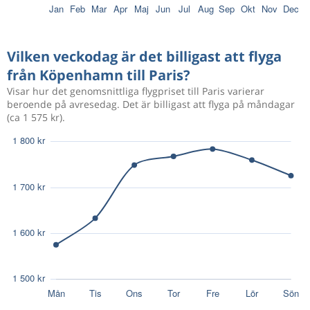
1 216 kr
Sep 14
Köpenhamn
Paris
Vilken veckodag är det billigast att flyga
från Köpenhamn till Paris?
Okt 8
Köpenhamn
Beauvais
1 346 kr
Visar hur det genomsnittliga flygpriset till Paris varierar
Okt 11
Beauvais
Köpenhamn
beroende på avresedag. Det är billigast att flyga på måndagar
(ca 1 575 kr).
Aug 22
Köpenhamn
Nice
1 483 kr
Aug 25
Nice
Köpenhamn
Sep 25
Köpenhamn
Beauvais
1 531 kr
Sep 27
Beauvais
Köpenhamn
Aug 15
Köpenhamn
Beauvais
1 580 kr
Aug 17
Beauvais
Köpenhamn