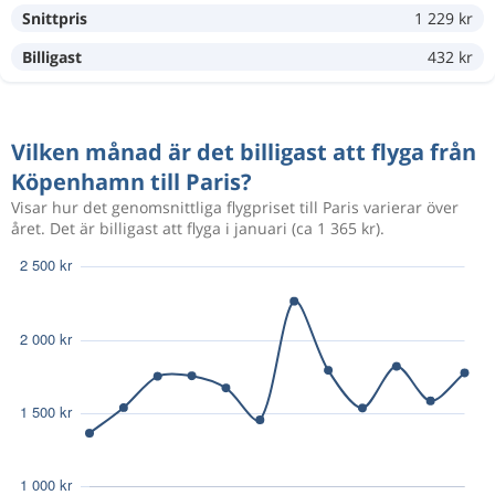
Snittpris
1 229 kr
1 476 kr
Aug 16
Köpenhamn
Beauvais
Billigast
432 kr
Aug 19
Köpenhamn
Beauvais
1 468 kr
Vilken månad är det billigast att flyga från
Sep 1
Beauvais
Köpenhamn
Köpenhamn till Paris?
Visar hur det genomsnittliga flygpriset till Paris varierar över
Okt 1
Köpenhamn
Beauvais
året. Det är billigast att flyga i januari (ca 1 365 kr).
1 018 kr
Okt 6
Beauvais
Köpenhamn
Sep 4
Köpenhamn
Paris
1 656 kr
Sep 8
Paris
Köpenhamn
Sep 11
Köpenhamn
Beauvais
1 367 kr
Sep 15
Beauvais
Köpenhamn