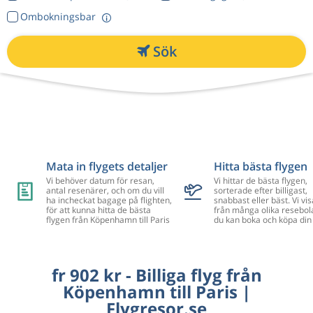
Ombokningsbar
Sök
Mata in flygets detaljer
Hitta bästa flygen
Vi behöver datum för resan,
Vi hittar de bästa flygen,
antal resenärer, och om du vill
sorterade efter billigast,
ha incheckat bagage på flighten,
snabbast eller bäst. Vi vis
för att kunna hitta de bästa
från många olika resebol
flygen från Köpenhamn till Paris
du kan boka och köpa din 
fr 902 kr - Billiga flyg från
Köpenhamn till Paris |
Flygresor.se