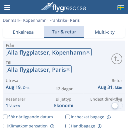
Danmark
Köpenhamn
Frankrike
Paris
Tur & retur
Enkelresa
Multi-city
Från
Alla flygplatser,
Köpenhamn
Till
Alla flygplatser,
Paris
Utresa
Retur
Aug 19,
Aug 31,
Ons
Mån
12 dagar
Resenärer
Biljettyp
Endast direktflyg
1
Ekonomi
Vuxen
Sök närliggande datum
Incheckat bagage
Klimatkompensation
Handbagage