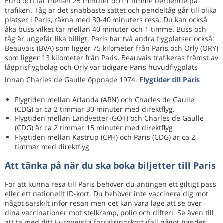
Euro och tar mellan 25 minuter och 1 timme beroende på
trafiken. Tåg är det snabbaste sättet och pendeltåg går till olika
platser i Paris, räkna med 30-40 minuters resa. Du kan också
åka buss vilket tar mellan 40 minuter och 1 timme. Buss och
tåg är ungefär lika billigt. Paris har två andra flygplatser också:
Beauvais (BVA) som ligger 75 kilometer från Paris och Orly (ORY)
som ligger 13 kilometer från Paris. Beauvais trafikeras främst av
lågprisflygbolag och Orly var tidigare Paris huvudflygplats
innan Charles de Gaulle öppnade 1974.
Flygtider till Paris
Flygtiden mellan Arlanda (ARN) och Charles de Gaulle
(CDG) är ca 2 timmar 30 minuter med direktflyg.
Flygtiden mellan Landvetter (GOT) och Charles de Gaulle
(CDG) är ca 2 timmar 15 minuter med direktflyg
Flygtiden mellan Kastrup (CPH) och Paris (CDG) är ca 2
timmar med direktflyg
Att tänka på när du ska boka biljetter till Paris
För att kunna resa till Paris behöver du antingen ett giltigt pass
eller ett nationellt ID-kort. Du behöver inte vaccinera dig mot
något särskilt inför resan men det kan vara läge att se över
dina vaccinationer mot stelkramp, polio och difteri. Se även till
att ta med ditt Europeiska försäkringskort ifall något händer