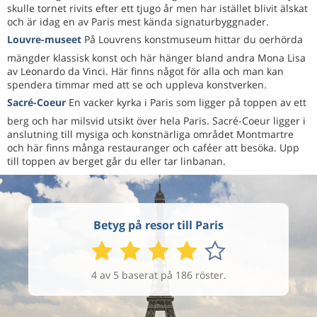
skulle tornet rivits efter ett tjugo år men har istället blivit älskat
och är idag en av Paris mest kända signaturbyggnader.
Louvre-museet
På Louvrens konstmuseum hittar du oerhörda
mängder klassisk konst och här hänger bland andra Mona Lisa
av Leonardo da Vinci. Här finns något för alla och man kan
spendera timmar med att se och uppleva konstverken.
Sacré-Coeur
En vacker kyrka i Paris som ligger på toppen av ett
berg och har milsvid utsikt över hela Paris. Sacré-Coeur ligger i
anslutning till mysiga och konstnärliga området Montmartre
och här finns många restauranger och caféer att besöka. Upp
till toppen av berget går du eller tar linbanan.
Betyg på resor till Paris
4 av 5 baserat på 186 röster.