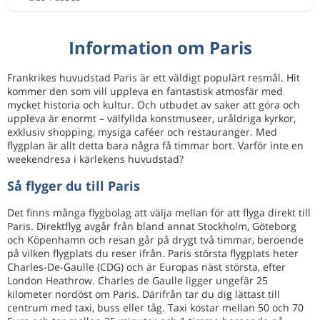
Information om Paris
Frankrikes huvudstad Paris är ett väldigt populärt resmål. Hit
kommer den som vill uppleva en fantastisk atmosfär med
mycket historia och kultur. Och utbudet av saker att göra och
uppleva är enormt – välfyllda konstmuseer, uråldriga kyrkor,
exklusiv shopping, mysiga caféer och restauranger. Med
flygplan är allt detta bara några få timmar bort. Varför inte en
weekendresa i kärlekens huvudstad?
Så flyger du till Paris
Det finns många flygbolag att välja mellan för att flyga direkt till
Paris. Direktflyg avgår från bland annat Stockholm, Göteborg
och Köpenhamn och resan går på drygt två timmar, beroende
på vilken flygplats du reser ifrån. Paris största flygplats heter
Charles-De-Gaulle (CDG) och är Europas näst största, efter
London Heathrow. Charles de Gaulle ligger ungefär 25
kilometer nordöst om Paris. Därifrån tar du dig lättast till
centrum med taxi, buss eller tåg. Taxi kostar mellan 50 och 70