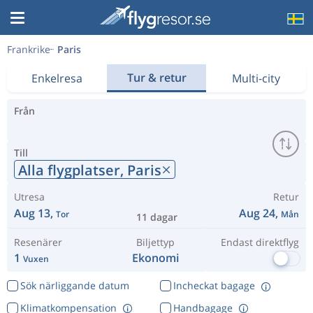
Frankrike
Paris
Tur & retur
Enkelresa
Multi-city
Från
Till
Alla flygplatser,
Paris
Utresa
Retur
Aug 13,
Aug 24,
Tor
Mån
11 dagar
Resenärer
Biljettyp
Endast direktflyg
1
Ekonomi
Vuxen
Sök närliggande datum
Incheckat bagage
Klimatkompensation
Handbagage