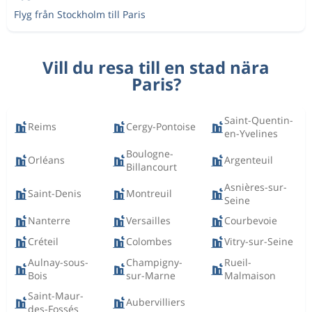
Flyg från Stockholm till Paris
Vill du resa till en stad nära
Paris?
Saint-Quentin-
Reims
Cergy-Pontoise
en-Yvelines
Boulogne-
Orléans
Argenteuil
Billancourt
Asnières-sur-
Saint-Denis
Montreuil
Seine
Nanterre
Versailles
Courbevoie
Créteil
Colombes
Vitry-sur-Seine
Aulnay-sous-
Champigny-
Rueil-
Bois
sur-Marne
Malmaison
Saint-Maur-
Aubervilliers
des-Fossés