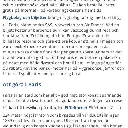
och du måste söka vård på sjukhus. Du kan beställa kortet
gratis på Internet – på Försäkringskassans hemsida.
Flygbolag och biljetter
Många flygbolag tar dig med direktflyg
till Paris, bland andra SAS, Norwegian och Air France. Vad en
biljett kostar är beroende av vilken veckodag du vill resa och
hur lång framförhållning du har. Ett tips för att hitta de
billigaste resorna och göra ett bra köp, är att ha is i magen och
vara flexibel med resedatum – om du kan köpa en sista
minuten-resa online finns det pengar att spara. Annars är det
bra att vara ute i god tid för bäst pris eller boka en paketresa
på nätet med både flygstol och hotell i ett – många gånger får
du rabatt. Använd vår sökmotor här på Flygresor.se, jämför och
hitta de flygbiljetter som passar dig bäst.
Att göra i Paris
Paris är en stad som har allt – god mat, stor konst, spännande
mode, kreativa kvarter och ett sjudande uteliv. Ingen som reser
hit kan bli besviken på utbudet.
Eiffeltornet
Eiffeltornet är ett
324 meter högt järntorn som byggdes till världsutställningen
1889 och blev då en stor nyhet. Utsikten från toppen är
vidunderlig och konstruktionen i sig fascinerande. Från början