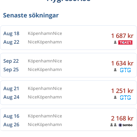
Senaste sökningar
Aug 18
Köpenhamn
Nice
1 687 kr
Aug 22
Nice
Köpenhamn
Sep 22
Köpenhamn
Nice
1 634 kr
Sep 25
Nice
Köpenhamn
Aug 21
Köpenhamn
Nice
1 251 kr
Aug 24
Nice
Köpenhamn
Aug 16
Köpenhamn
Nice
2 168 kr
Aug 26
Nice
Köpenhamn