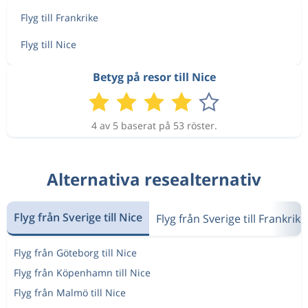
Flyg till Frankrike
Flyg till Nice
Betyg på resor till Nice
4 av 5 baserat på 53 röster.
Alternativa resealternativ
Flyg från Sverige till Nice
Flyg från Sverige till Frankrike
Flyg från Göteborg till Nice
Flyg från Köpenhamn till Nice
Flyg från Malmö till Nice