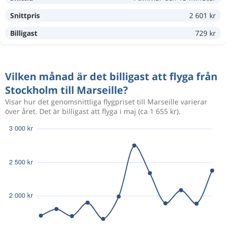
Snittpris
2 601 kr
Sep 26
Stockholm
Marseille
681 kr
Okt 3
Marseille
Stockholm
Billigast
729 kr
Aug 25
Stockholm
Marseille
1 643 kr
Vilken månad är det billigast att flyga från
Sep 1
Marseille
Stockholm
Stockholm till Marseille?
Visar hur det genomsnittliga flygpriset till Marseille varierar
Aug 15
Stockholm
Marseille
över året. Det är billigast att flyga i maj (ca 1 655 kr).
2 027 kr
Aug 23
Marseille
Stockholm
Feb 15
Stockholm
Marseille
1 999 kr
Feb 27
Marseille
Stockholm
Aug 18
Stockholm
Marseille
1 967 kr
Aug 21
Marseille
Stockholm