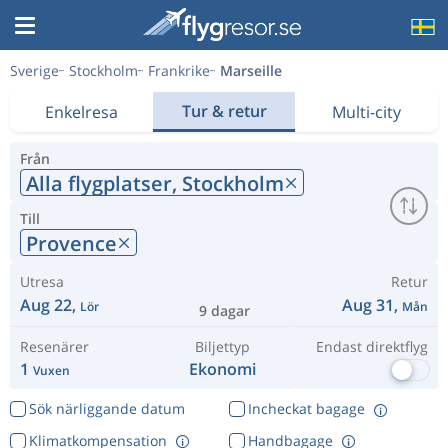
Sverige
Stockholm
Frankrike
Marseille
Tur & retur
Enkelresa
Multi-city
Från
Alla flygplatser,
Stockholm
Till
Provence
Utresa
Retur
Aug 22,
Aug 31,
Lör
Mån
9 dagar
Resenärer
Biljettyp
Endast direktflyg
1
Ekonomi
Vuxen
Sök närliggande datum
Incheckat bagage
Klimatkompensation
Handbagage