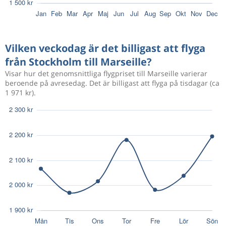
Aug 17
Stockholm
Marseille
2 541 kr
Aug 21
Marseille
Stockholm
Vilken veckodag är det billigast att flyga
från Stockholm till Marseille?
Aug 18
Stockholm
Marseille
1 667 kr
Visar hur det genomsnittliga flygpriset till Marseille varierar
Aug 22
Marseille
Stockholm
beroende på avresedag. Det är billigast att flyga på tisdagar (ca
1 971 kr).
Aug 25
Stockholm
Marseille
1 643 kr
Sep 1
Marseille
Stockholm
Aug 30
Stockholm
Marseille
2 279 kr
Sep 6
Marseille
Stockholm
Okt 8
Stockholm
Marseille
1 527 kr
Okt 8
Marseille
Stockholm