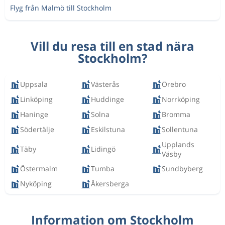
Flyg från Malmö till Stockholm
Vill du resa till en stad nära
Stockholm?
Uppsala
Västerås
Örebro
Linköping
Huddinge
Norrköping
Haninge
Solna
Bromma
Södertälje
Eskilstuna
Sollentuna
Upplands
Täby
Lidingö
Väsby
Östermalm
Tumba
Sundbyberg
Nyköping
Åkersberga
Information om Stockholm