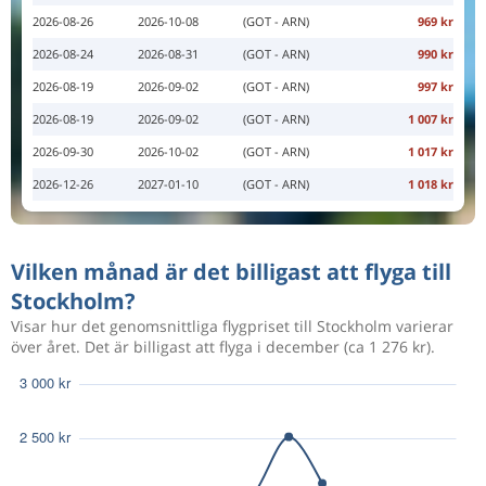
2026-08-26
2026-10-08
(GOT - ARN)
969 kr
2026-08-24
2026-08-31
(GOT - ARN)
990 kr
2026-08-19
2026-09-02
(GOT - ARN)
997 kr
2026-08-19
2026-09-02
(GOT - ARN)
1 007 kr
2026-09-30
2026-10-02
(GOT - ARN)
1 017 kr
2026-12-26
2027-01-10
(GOT - ARN)
1 018 kr
Vilken månad är det billigast att flyga till
Stockholm?
Visar hur det genomsnittliga flygpriset till Stockholm varierar
över året. Det är billigast att flyga i december (ca 1 276 kr).