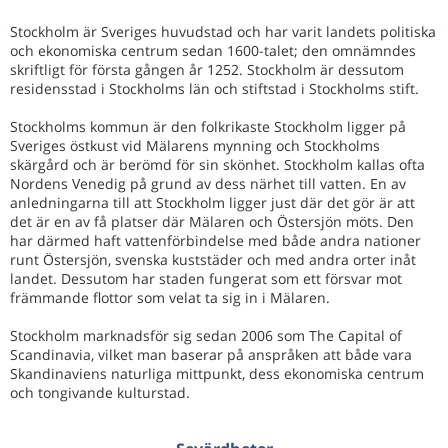
Stockholm är Sveriges huvudstad och har varit landets politiska
och ekonomiska centrum sedan 1600-talet; den omnämndes
skriftligt för första gången år 1252. Stockholm är dessutom
residensstad i Stockholms län och stiftstad i Stockholms stift.
Stockholms kommun är den folkrikaste Stockholm ligger på
Sveriges östkust vid Mälarens mynning och Stockholms
skärgård och är berömd för sin skönhet. Stockholm kallas ofta
Nordens Venedig på grund av dess närhet till vatten. En av
anledningarna till att Stockholm ligger just där det gör är att
det är en av få platser där Mälaren och Östersjön möts. Den
har därmed haft vattenförbindelse med både andra nationer
runt Östersjön, svenska kuststäder och med andra orter inåt
landet. Dessutom har staden fungerat som ett försvar mot
främmande flottor som velat ta sig in i Mälaren.
Stockholm marknadsför sig sedan 2006 som The Capital of
Scandinavia, vilket man baserar på anspråken att både vara
Skandinaviens naturliga mittpunkt, dess ekonomiska centrum
och tongivande kulturstad.