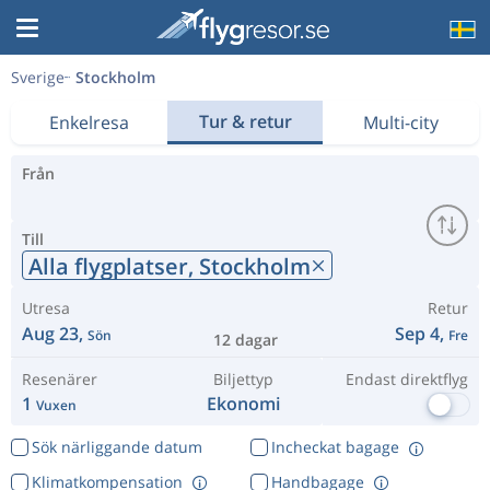
Sverige
Stockholm
Tur & retur
Enkelresa
Multi-city
Från
Till
Alla flygplatser,
Stockholm
Utresa
Retur
Aug 23,
Sep 4,
Sön
Fre
12 dagar
Resenärer
Biljettyp
Endast direktflyg
1
Ekonomi
Vuxen
Sök närliggande datum
Incheckat bagage
Klimatkompensation
Handbagage