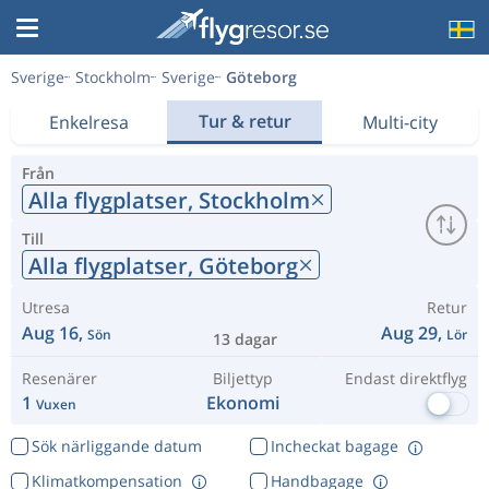
Sverige
Stockholm
Sverige
Göteborg
Tur & retur
Enkelresa
Multi-city
Från
Alla flygplatser,
Stockholm
Till
Alla flygplatser,
Göteborg
Utresa
Retur
Aug 16,
Aug 29,
Sön
Lör
13 dagar
Resenärer
Biljettyp
Endast direktflyg
1
Ekonomi
Vuxen
Sök närliggande datum
Incheckat bagage
Klimatkompensation
Handbagage