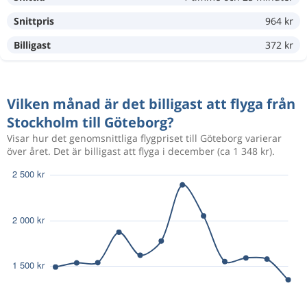
Snittpris
964 kr
902 kr
Aug 10
Stockholm
Göteborg
Billigast
372 kr
952 kr
Vilken månad är det billigast att flyga från
Aug 13
Stockholm
Göteborg
Stockholm till Göteborg?
Visar hur det genomsnittliga flygpriset till Göteborg varierar
över året. Det är billigast att flyga i december (ca 1 348 kr).
765 kr
Aug 9
Stockholm
Göteborg
902 kr
Aug 10
Stockholm
Göteborg
550 kr
Aug 21
Stockholm
Göteborg