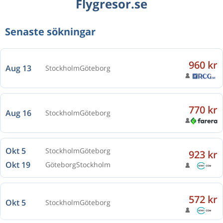
Flygresor.se
Senaste sökningar
Aug 13
Stockholm
Göteborg
770 kr
Aug 16
Stockholm
Göteborg
Okt 5
Stockholm
Göteborg
923 kr
Okt 19
Göteborg
Stockholm
572 kr
Okt 5
Stockholm
Göteborg
Nov 11
Stockholm
Göteborg
1 048 kr
Nov 13
Göteborg
Stockholm