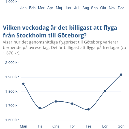
916 kr
Aug 22
Stockholm
Göteborg
Vilken veckodag är det billigast att flyga
från Stockholm till Göteborg?
Visar hur det genomsnittliga flygpriset till Göteborg varierar
611 kr
Aug 23
Stockholm
Göteborg
beroende på avresedag. Det är billigast att flyga på fredagar (ca
1 676 kr).
916 kr
Aug 22
Stockholm
Göteborg
Nov 2
Stockholm
Göteborg
1 088 kr
Nov 2
Göteborg
Stockholm