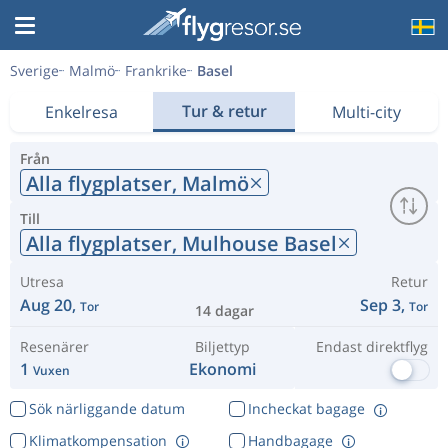
Sverige
Malmö
Frankrike
Basel
Tur & retur
Enkelresa
Multi-city
Från
Alla flygplatser,
Malmö
Till
Alla flygplatser,
Mulhouse Basel
Utresa
Retur
Aug 20,
Sep 3,
Tor
Tor
14 dagar
Resenärer
Biljettyp
Endast direktflyg
1
Ekonomi
Vuxen
Sök närliggande datum
Incheckat bagage
Klimatkompensation
Handbagage