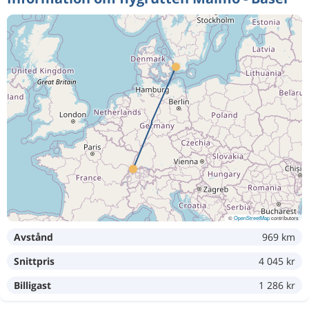
5 298 kr
Aug 25
Basel
Malmö
Aug 18
Malmö
Basel
3 838 kr
Aug 31
Basel
Malmö
Aug 18
Malmö
Basel
3 838 kr
Aug 31
Basel
Malmö
Aug 12
Malmö
Basel
3 933 kr
Aug 13
Basel
Malmö
©
OpenStreetMap
contributors
Avstånd
969 km
Aug 13
Malmö
Basel
2 365 kr
Snittpris
4 045 kr
Aug 24
Basel
Malmö
Billigast
1 286 kr
Aug 15
Malmö
Basel