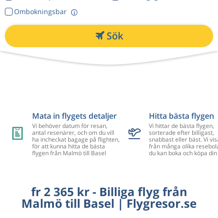
Ombokningsbar
Sök
Mata in flygets detaljer
Hitta bästa flygen
Vi behöver datum för resan,
Vi hittar de bästa flygen,
antal resenärer, och om du vill
sorterade efter billigast,
ha incheckat bagage på flighten,
snabbast eller bäst. Vi vis
för att kunna hitta de bästa
från många olika resebol
flygen från Malmö till Basel
du kan boka och köpa din 
fr 2 365 kr - Billiga flyg från
Malmö till Basel | Flygresor.se