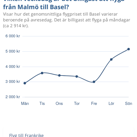
Aug 15
Malmö
Basel
5 298 kr
från Malmö till Basel?
Aug 25
Basel
Malmö
Visar hur det genomsnittliga flygpriset till Basel varierar
beroende på avresedag. Det är billigast att flyga på måndagar
(ca 2 914 kr).
Aug 18
Malmö
Basel
3 838 kr
Aug 31
Basel
Malmö
Aug 18
Malmö
Basel
3 838 kr
Aug 31
Basel
Malmö
Aug 12
Malmö
Basel
3 933 kr
Aug 13
Basel
Malmö
Aug 13
Malmö
Basel
2 365 kr
Aug 24
Basel
Malmö
Flyg till Frankrike