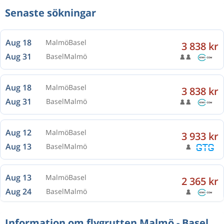
Senaste sökningar
Aug 18
Malmö
Basel
3 838 kr
Aug 31
Basel
Malmö
Aug 18
Malmö
Basel
3 838 kr
Aug 31
Basel
Malmö
Aug 12
Malmö
Basel
3 933 kr
Aug 13
Basel
Malmö
Aug 13
Malmö
Basel
2 365 kr
Aug 24
Basel
Malmö
Information om flygrutten Malmö - Basel
Aug 15
Malmö
Basel