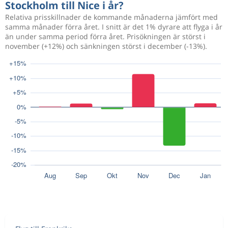
Stockholm till Nice i år?
Relativa prisskillnader de kommande månaderna jämfört med
samma månader förra året. I snitt är det 1% dyrare att flyga i år
än under samma period förra året. Prisökningen är störst i
november (+12%) och sänkningen störst i december (-13%).