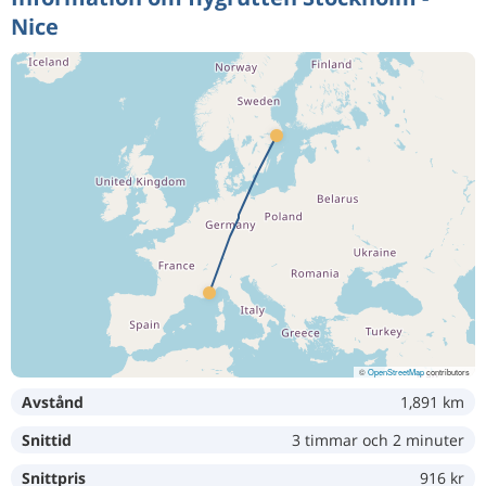
Aug 23
Nice
Stockholm
Nice
Aug 18
Stockholm
Nice
1 493 kr
Aug 28
Nice
Stockholm
Sep 13
Stockholm
Nice
1 331 kr
Sep 18
Nice
Stockholm
Aug 24
Stockholm
Nice
1 372 kr
Aug 27
Nice
Stockholm
Dec 4
©
OpenStreetMap
contributors
Stockholm
Nice
1 493 kr
Avstånd
1,891 km
Dec 7
Nice
Stockholm
Snittid
3 timmar och 2 minuter
Sep 7
Stockholm
Nice
1 413 kr
Snittpris
916 kr