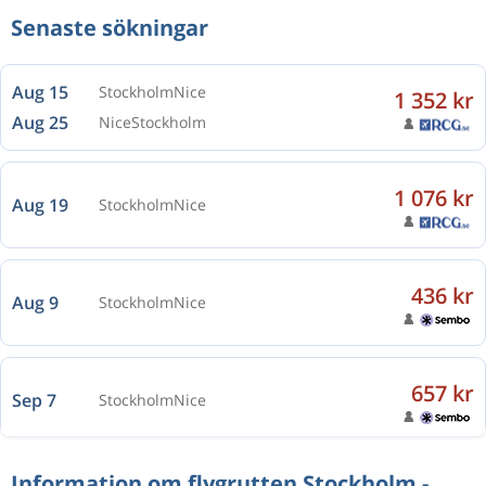
Senaste sökningar
Aug 15
Stockholm
Nice
1 352 kr
Aug 25
Nice
Stockholm
1 076 kr
Aug 19
Stockholm
Nice
436 kr
Aug 9
Stockholm
Nice
657 kr
Sep 7
Stockholm
Nice
Aug 16
Stockholm
Nice
1 484 kr
Information om flygrutten Stockholm -