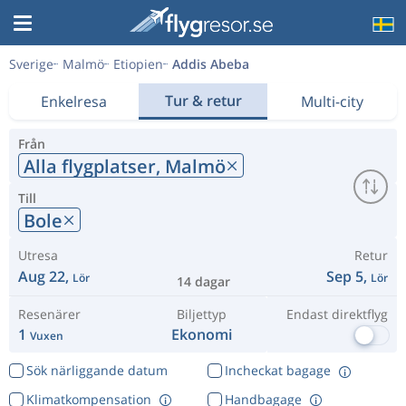
Sverige
Malmö
Etiopien
Addis Abeba
Tur & retur
Enkelresa
Multi-city
Från
Alla flygplatser,
Malmö
Till
Bole
Utresa
Retur
Aug 22,
Sep 5,
Lör
Lör
14 dagar
Resenärer
Biljettyp
Endast direktflyg
1
Ekonomi
Vuxen
Sök närliggande datum
Incheckat bagage
Klimatkompensation
Handbagage