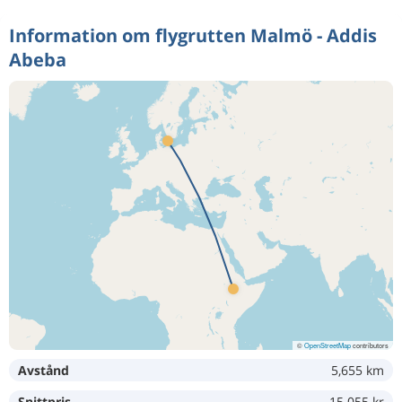
Information om flygrutten Malmö - Addis
Abeba
©
OpenStreetMap
contributors
Avstånd
5,655 km
Snittpris
15 055 kr