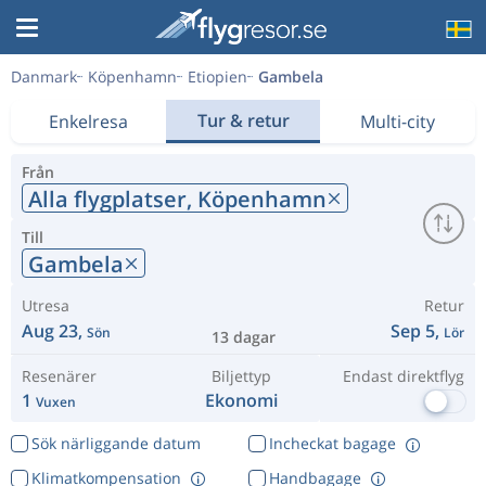
Danmark
Köpenhamn
Etiopien
Gambela
Tur & retur
Enkelresa
Multi-city
Från
Alla flygplatser,
Köpenhamn
Till
Gambela
Utresa
Retur
Aug 23,
Sep 5,
Sön
Lör
13 dagar
Resenärer
Biljettyp
Endast direktflyg
1
Ekonomi
Vuxen
Sök närliggande datum
Incheckat bagage
Klimatkompensation
Handbagage