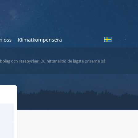
 oss
Klimatkompensera
bolag och resebyråer. Du hittar alltid de lägsta priserna på