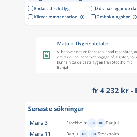
Endast direktflyg
Sök närliggande d
Klimatkompensation
Ombokningsbar
Mata in flygets detaljer
Vi behöver datum för resan, antal resenärer, o
om du vill ha incheckat bagage på flighten, för 
kunna hitta de bästa flygen från Stockholm till
Banjul
fr 4 232 kr -
Mars 3
Stockholm
Banjul
STO
BJL
Senaste sökningar
Mars 11
Banjul
Stockholm
BJL
STO
Mars 4
Stockholm
Banjul
STO
BJL