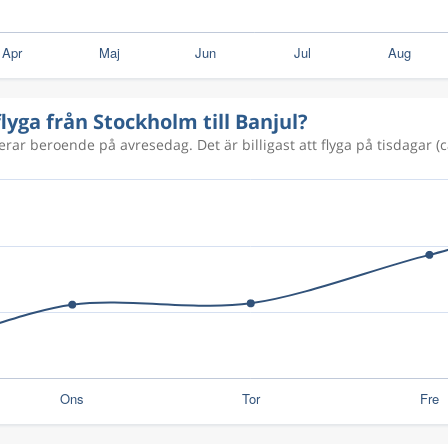
6 532 kr
flyga från Stockholm till Banjul?
6 532 kr
ierar beroende på avresedag. Det är billigast att flyga på tisdagar (c
6 155 kr
5 740 kr
6 565 kr