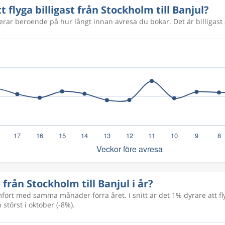
7 125 kr
t flyga billigast från Stockholm till Banjul?
rierar beroende på hur långt innan avresa du bokar. Det är billigast 
a från Stockholm till Banjul i år?
rt med samma månader förra året. I snitt är det 1% dyrare att fly
störst i oktober (-8%).