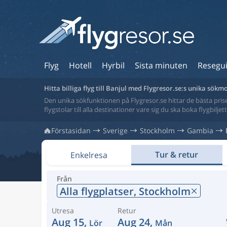
Flyg
Hotell
Hyrbil
Sista minuten
Resegu
Hitta billiga flyg till Banjul med Flygresor.se:s unika sökm
Den unika sökfunktionen på Flygresor.se hittar de bästa priser
flygstolar till alla destinationer vare sig du ska boka flygbilje
Förstasidan
Sverige
Stockholm
Gambia
Tur & retur
Enkelresa
Från
Alla flygplatser,
Stockholm
Utresa
Retur
Aug 15,
Aug 24,
Lör
Mån