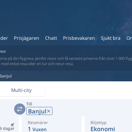
ider
Prisjägaren
Chatt
Prisbevakaren
Sjukt bra
Om
otor
na på din flygresa. Jämför resor och få senaste priserna från över 1 000 flyg
tt med enkel resa eller en tur och retur-resa.
Banjul
Multi-city
Till
Banjul
Resenärer
Biljettyp
1
Ekonomi
9 dagar
Vuxen