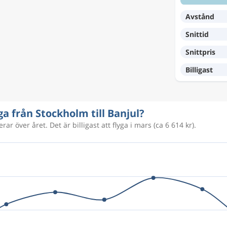
2 683 kr
Avstånd
Snittid
5 404 kr
Snittpris
Billigast
4 950 kr
ga från Stockholm till Banjul?
rar över året. Det är billigast att flyga i mars (ca 6 614 kr).
7 118 kr
5 850 kr
9 141 kr