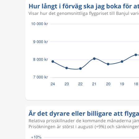
Hur långt i förväg ska jag boka för at
Feb 12
Banjul
Stockholm
BJL
STO
Visar hur det genomsnittliga flygpriset till Banjul va
Är det dyrare eller billigare att flyg
Relativa prisskillnader de kommande månaderna jämfö
Prisökningen är störst i augusti (+9%) och sänkningen 