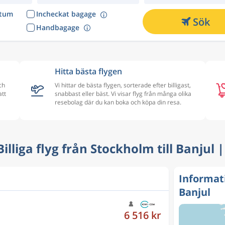
atum
Incheckat bagage
Sök
Handbagage
Hitta bästa flygen
ch
Vi hittar de bästa flygen, sorterade efter billigast,
att
snabbast eller bäst. Vi visar flyg från många olika
resebolag där du kan boka och köpa din resa.
 Billiga flyg från Stockholm till Banjul 
Informat
6 516 kr
Banjul
6 019 kr