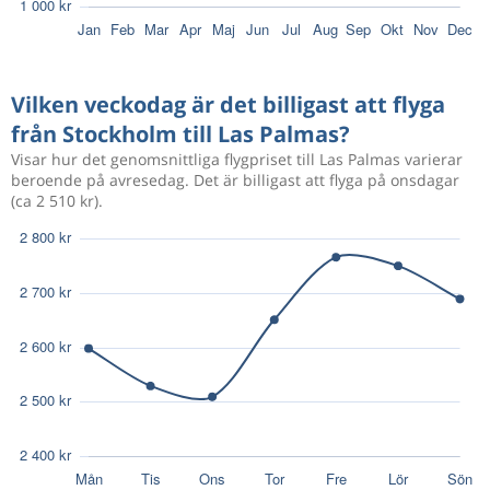
Dec 17
Stockholm
Las Palmas
1 923 kr
Dec 24
Las Palmas
Stockholm
Vilken veckodag är det billigast att flyga
från Stockholm till Las Palmas?
1 972 kr
Jan 13
Stockholm
Las Palmas
Visar hur det genomsnittliga flygpriset till Las Palmas varierar
beroende på avresedag. Det är billigast att flyga på onsdagar
(ca 2 510 kr).
Nov 10
Stockholm
Las Palmas
1 951 kr
Nov 15
Las Palmas
Stockholm
Dec 1
Stockholm
Las Palmas
1 802 kr
Dec 14
Las Palmas
Stockholm
1 737 kr
Okt 4
Stockholm
Las Palmas