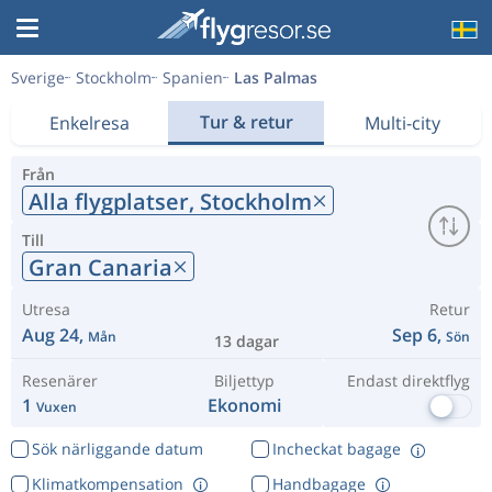
Sverige
Stockholm
Spanien
Las Palmas
Tur & retur
Enkelresa
Multi-city
Från
Alla flygplatser,
Stockholm
Till
Gran Canaria
Utresa
Retur
Aug 24,
Sep 6,
Mån
Sön
13 dagar
Resenärer
Biljettyp
Endast direktflyg
1
Ekonomi
Vuxen
Sök närliggande datum
Incheckat bagage
Klimatkompensation
Handbagage