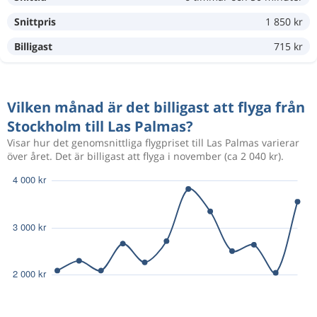
Snittpris
1 850 kr
882 kr
Dec 6
Stockholm
Las Palmas
Billigast
715 kr
819 kr
Maj 30
Stockholm
Las Palmas
Vilken månad är det billigast att flyga från
Stockholm till Las Palmas?
Visar hur det genomsnittliga flygpriset till Las Palmas varierar
Nov 7
Stockholm
Las Palmas
över året. Det är billigast att flyga i november (ca 2 040 kr).
1 772 kr
Nov 28
Las Palmas
Stockholm
Nov 19
Stockholm
Las Palmas
1 623 kr
Nov 26
Las Palmas
Stockholm
Dec 17
Stockholm
Las Palmas
1 923 kr
Dec 24
Las Palmas
Stockholm