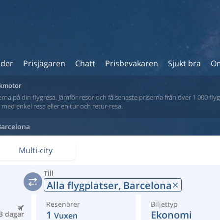
ider
Prisjägaren
Chatt
Prisbevakaren
Sjukt bra
Om
sökmotor
na på din flygresa. Jämför resor och få senaste priserna från över 1 000 flyg
tt med enkel resa eller en tur och retur-resa.
Barcelona
Multi-city
Till
Alla flygplatser,
Barcelona
Resenärer
Biljettyp
1
Ekonomi
3 dagar
Vuxen