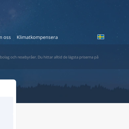
 oss
Klimatkompensera
bolag och resebyråer. Du hittar alltid de lägsta priserna på