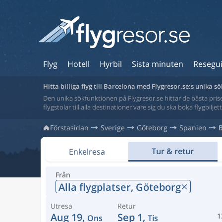
Flyg
Hotell
Hyrbil
Sista minuten
Resegu
Hitta billiga flyg till Barcelona med Flygresor.se:s unika 
Den unika sökfunktionen på Flygresor.se hittar de bästa priser
flygstolar till alla destinationer vare sig du ska boka flygbilje
Förstasidan
Sverige
Göteborg
Spanien
Tur & retur
Enkelresa
Från
Alla flygplatser,
Göteborg
Utresa
Retur
Aug 19,
Sep 1,
1
Ons
Tis