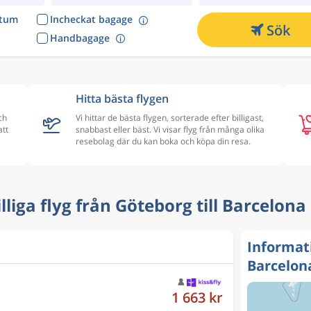
atum
Incheckat bagage
Sök
Handbagage
Hitta bästa flygen
ch
Vi hittar de bästa flygen, sorterade efter billigast,
att
snabbast eller bäst. Vi visar flyg från många olika
resebolag där du kan boka och köpa din resa.
Billiga flyg från Göteborg till Barcelona
Informat
Barcelon
1 663 kr