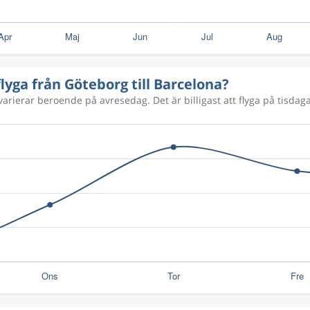
1 652 kr
1 652 kr
flyga från Göteborg till Barcelona?
varierar beroende på avresedag. Det är billigast att flyga på tisdagar
1 492 kr
1 343 kr
1 351 kr
1 399 kr