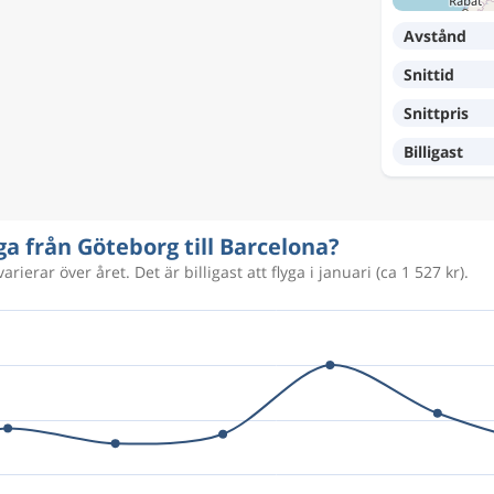
Avstånd
1 006 kr
Snittid
Snittpris
1 073 kr
Billigast
1 054 kr
yga från Göteborg till Barcelona?
rierar över året. Det är billigast att flyga i januari (ca 1 527 kr).
1 654 kr
1 652 kr