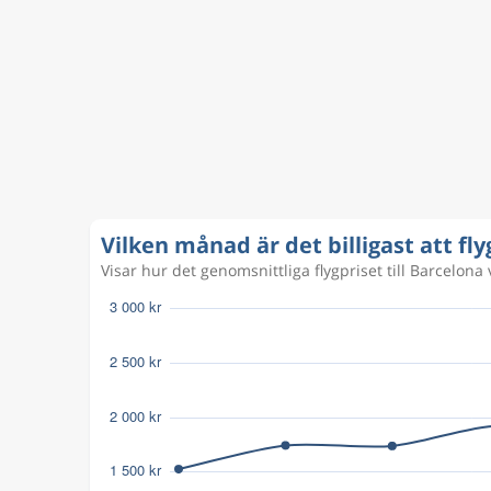
Sep 1
Göteborg
Barcelona
GOT
002
Aug 31
Göteborg
Barcelona
GOT
002
Sep 3
Göteborg
Barcelona
GOT
002
Vilken månad är det billigast att fl
Visar hur det genomsnittliga flygpriset till Barcelona va
Sep 4
Göteborg
Barcelona
GOT
002
Sep 6
Barcelona
Göteborg
002
GOT
Nov 3
Göteborg
Barcelona
GOT
BCN
Nov 8
Barcelona
Göteborg
BCN
GOT
Nov 4
Göteborg
Barcelona
GOT
BCN