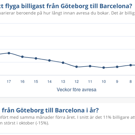
t flyga billigast från Göteborg till Barcelona?
1 209 kr
 varierar beroende på hur långt innan avresa du bokar. Det är billig
a från Göteborg till Barcelona i år?
rt med samma månader förra året. I snitt är det 11% billigare att
 störst i oktober (-15%).