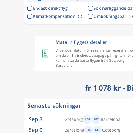
Endast direktflyg
Sök närliggande d
Klimatkompensation
Ombokningsbar
Mata in flygets detaljer
Vi behöver datum för resan, antal resenärer, o
om du vill ha incheckat bagage på flighten, för 
kunna hitta de bästa flygen från Göteborg till
Barcelona
fr 1 078 kr - 
Senaste sökningar
Sep 3
Göteborg
Barcelona
GOT
002
Sep 9
Barcelona
Göteborg
002
GOT