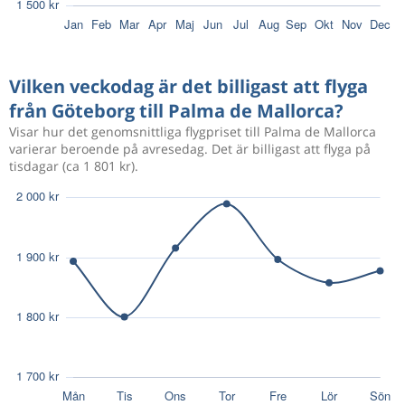
Aug 14
Göteborg
Palma de Mallorca
1 118 kr
Aug 28
Palma de Mallorca
Göteborg
Vilken veckodag är det billigast att flyga
från Göteborg till Palma de Mallorca?
Sep 28
Göteborg
Palma de Mallorca
1 241 kr
Visar hur det genomsnittliga flygpriset till Palma de Mallorca
Okt 3
Palma de Mallorca
Göteborg
varierar beroende på avresedag. Det är billigast att flyga på
tisdagar (ca 1 801 kr).
Sep 2
Göteborg
Palma de Mallorca
1 038 kr
Sep 10
Palma de Mallorca
Göteborg
930 kr
Okt 22
Göteborg
Palma de Mallorca
Sep 9
Göteborg
Palma de Mallorca
1 260 kr
Sep 16
Palma de Mallorca
Göteborg