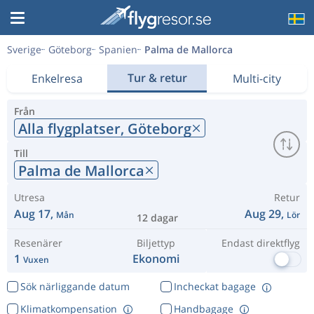
Sverige
Göteborg
Spanien
Palma de Mallorca
Tur & retur
Enkelresa
Multi-city
Från
Alla flygplatser,
Göteborg
Till
Palma de Mallorca
Utresa
Retur
Aug 17,
Aug 29,
Mån
Lör
12 dagar
Resenärer
Biljettyp
Endast direktflyg
1
Ekonomi
Vuxen
Sök närliggande datum
Incheckat bagage
Klimatkompensation
Handbagage