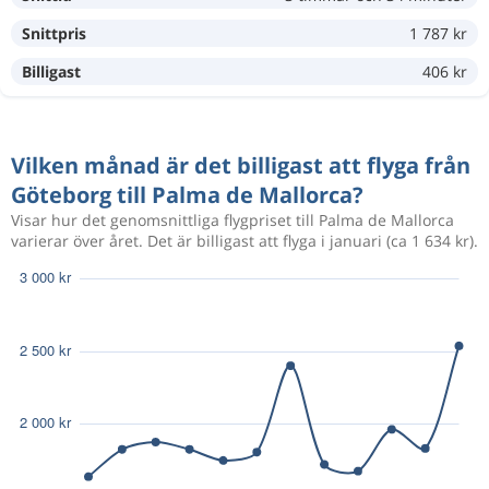
Snittpris
1 787 kr
Sep 13
Göteborg
Palma de Mallorca
1 213 kr
Sep 18
Palma de Mallorca
Göteborg
Billigast
406 kr
Sep 13
Göteborg
Palma de Mallorca
1 178 kr
Vilken månad är det billigast att flyga från
Sep 19
Palma de Mallorca
Göteborg
Göteborg till Palma de Mallorca?
Visar hur det genomsnittliga flygpriset till Palma de Mallorca
Aug 19
Göteborg
Palma de Mallorca
varierar över året. Det är billigast att flyga i januari (ca 1 634 kr).
789 kr
Aug 21
Palma de Mallorca
Göteborg
920 kr
Sep 10
Göteborg
Palma de Mallorca
Aug 22
Göteborg
Palma de Mallorca
877 kr
Aug 29
Palma de Mallorca
Göteborg