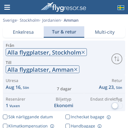
Sverige
Stockholm
Jordanien
Amman
Tur & retur
Enkelresa
Multi-city
Från
Alla flygplatser,
Stockholm
Till
Alla flygplatser,
Amman
Utresa
Retur
Aug 16,
Aug 23,
Sön
Sön
7 dagar
Resenärer
Biljettyp
Endast direktflyg
1
Ekonomi
Vuxen
Sök närliggande datum
Incheckat bagage
Klimatkompensation
Handbagage