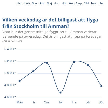
Dec 9
Stockholm
Amman
3 207 kr
Jan 1
Amman
Stockholm
Vilken veckodag är det billigast att flyga
från Stockholm till Amman?
Dec 15
Stockholm
Amman
3 544 kr
Visar hur det genomsnittliga flygpriset till Amman varierar
Jan 1
Amman
Stockholm
beroende på avresedag. Det är billigast att flyga på torsdagar
(ca 4 679 kr).
Dec 12
Stockholm
Amman
3 192 kr
Jan 7
Amman
Stockholm
Dec 13
Stockholm
Amman
2 838 kr
Jan 7
Amman
Stockholm