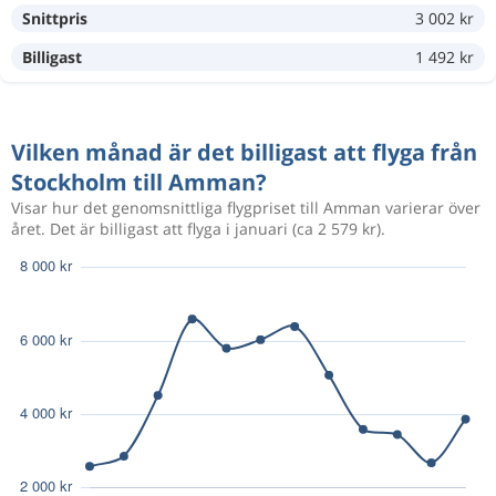
Snittpris
3 002 kr
Nov 1
Stockholm
Amman
2 130 kr
Nov 22
Amman
Stockholm
Billigast
1 492 kr
Okt 29
Stockholm
Amman
2 615 kr
Vilken månad är det billigast att flyga från
Nov 12
Amman
Stockholm
Stockholm till Amman?
Visar hur det genomsnittliga flygpriset till Amman varierar över
Okt 22
Stockholm
Amman
året. Det är billigast att flyga i januari (ca 2 579 kr).
3 420 kr
Nov 5
Amman
Stockholm
Dec 3
Stockholm
Amman
2 680 kr
Dec 31
Amman
Stockholm
Dec 5
Stockholm
Amman
3 200 kr
Jan 1
Amman
Stockholm