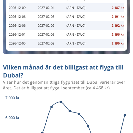
2026-12-09
2027-02-04
(ARN - DWC)
2 187 kr
2026-12-06
2027-02-03
(ARN - DWC)
2 191 kr
2026-12-06
2027-02-02
(ARN - DWC)
2 192 kr
2026-12-01
2027-02-03
(ARN - DWC)
2 196 kr
2026-12-05
2027-02-02
(ARN - DWC)
2 196 kr
Vilken månad är det billigast att flyga till
Dubai?
Visar hur det genomsnittliga flygpriset till Dubai varierar över
året. Det är billigast att flyga i september (ca 4 468 kr).