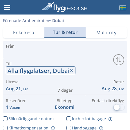
Förenade Arabemiraten
Dubai
Tur & retur
Enkelresa
Multi-city
Från
Till
Alla flygplatser,
Dubai
Utresa
Retur
Aug 21,
Aug 28,
Fre
Fre
7 dagar
Resenärer
Biljettyp
Endast direktflyg
1
Ekonomi
Vuxen
Sök närliggande datum
Incheckat bagage
Klimatkompensation
Handbagage