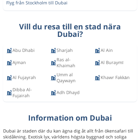
Flyg från Stockholm till Dubai
Vill du resa till en stad nära
Dubai?
Abu Dhabi
Sharjah
Al Ain
Ras al-
Ajman
Al Buraymī
Khaimah
Umm al
Al Fujayrah
Khawr Fakkān
Qaywayn
Dibba Al-
Adh Dhayd
Fujairah
Information om Dubai
Dubai är staden där du kan ägna dig åt allt från ökensafari till
skidåkning. Exotisk lyx, världens högsta byggnad och soliga