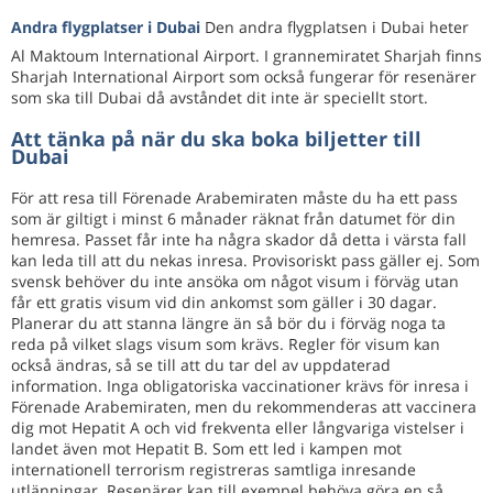
Andra flygplatser i Dubai
Den andra flygplatsen i Dubai heter
Al Maktoum International Airport. I grannemiratet Sharjah finns
Sharjah International Airport som också fungerar för resenärer
som ska till Dubai då avståndet dit inte är speciellt stort.
Att tänka på när du ska boka biljetter till
Dubai
För att resa till Förenade Arabemiraten måste du ha ett pass
som är giltigt i minst 6 månader räknat från datumet för din
hemresa. Passet får inte ha några skador då detta i värsta fall
kan leda till att du nekas inresa. Provisoriskt pass gäller ej. Som
svensk behöver du inte ansöka om något visum i förväg utan
får ett gratis visum vid din ankomst som gäller i 30 dagar.
Planerar du att stanna längre än så bör du i förväg noga ta
reda på vilket slags visum som krävs. Regler för visum kan
också ändras, så se till att du tar del av uppdaterad
information. Inga obligatoriska vaccinationer krävs för inresa i
Förenade Arabemiraten, men du rekommenderas att vaccinera
dig mot Hepatit A och vid frekventa eller långvariga vistelser i
landet även mot Hepatit B. Som ett led i kampen mot
internationell terrorism registreras samtliga inresande
utlänningar. Resenärer kan till exempel behöva göra en så