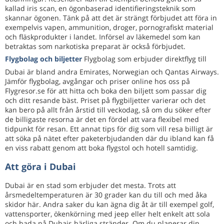
kallad iris scan, en ögonbaserad identifieringsteknik som
skannar ögonen. Tänk på att det är strängt förbjudet att föra in
exempelvis vapen, ammunition, droger, pornografiskt material
och fläskprodukter i landet. Införsel av läkemedel som kan
betraktas som narkotiska preparat är också förbjudet.
Flygbolag och biljetter
Flygbolag som erbjuder direktflyg till
Dubai är bland andra Emirates, Norwegian och Qantas Airways.
Jämför flygbolag, avgångar och priser online hos oss på
Flygresor.se för att hitta och boka den biljett som passar dig
och ditt resande bäst. Priset på flygbiljetter varierar och det
kan bero på allt från årstid till veckodag, så om du söker efter
de billigaste resorna är det en fördel att vara flexibel med
tidpunkt för resan. Ett annat tips för dig som vill resa billigt är
att söka på nätet efter paketerbjudanden där du ibland kan få
en viss rabatt genom att boka flygstol och hotell samtidig.
Att göra i Dubai
Dubai är en stad som erbjuder det mesta. Trots att
årsmedeltemperaturen är 30 grader kan du till och med åka
skidor här. Andra saker du kan ägna dig åt är till exempel golf,
vattensporter, ökenkörning med jeep eller helt enkelt att sola
och bada på Dubais härliga stränder. Om du planerar din