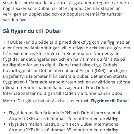
stränder som stora delar av året är garanterat regnfria är bara
några saker som Dubai har att erbjuda. Den här staden är
verkligen en upplevelse och ett populärt resmål för turister
världen över.
Så flyger du till Dubai
Till Dubai kan du både ta dig med direktflyg och via flyg med en
eller flera mellanlandningar. Vill du flyga direkt kan du göra det
från exempelvis Stockholm och Köpenhamn. När det gäller
flygtider är det ungefär sex och en halv timme du får sitta på
ett flygplan för att ta dig till Dubai med direktflyg. Dubais
huvudflygplats är Dubai International Airport (DXB) som ligger
ungefär fyra kilometer från centrala Dubai. Det är den största
flygplatsen i Förenade Arabemiraten och en av världens största
räknat efter internationella passagerare. Från Dubai
International tar du dig in till staden via tunnelbanan Dubai
Metro. Det går också att åka buss eller taxi.
Flygtider till Dubai
Flygtiden mellan Arlanda (ARN) och Dubai International
Airport (DXB) är ca 6 timmar 25 minuter med direktflyg
Flygtiden mellan Kastrup (CPH) och Dubai International
Airport (DXB) är ca 6 timmar 35 minuter med direktflyg