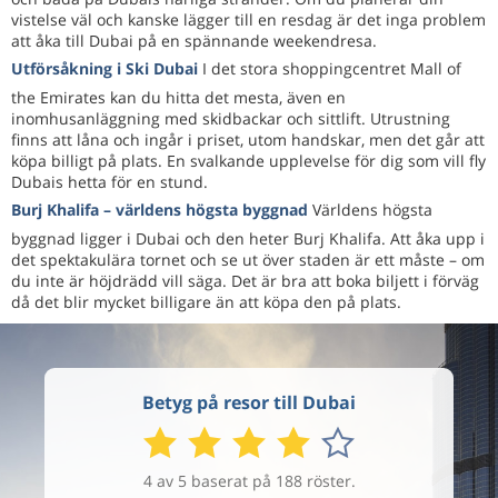
vistelse väl och kanske lägger till en resdag är det inga problem
att åka till Dubai på en spännande weekendresa.
Utförsåkning i Ski Dubai
I det stora shoppingcentret Mall of
the Emirates kan du hitta det mesta, även en
inomhusanläggning med skidbackar och sittlift. Utrustning
finns att låna och ingår i priset, utom handskar, men det går att
köpa billigt på plats. En svalkande upplevelse för dig som vill fly
Dubais hetta för en stund.
Burj Khalifa – världens högsta byggnad
Världens högsta
byggnad ligger i Dubai och den heter Burj Khalifa. Att åka upp i
det spektakulära tornet och se ut över staden är ett måste – om
du inte är höjdrädd vill säga. Det är bra att boka biljett i förväg
då det blir mycket billigare än att köpa den på plats.
Betyg på resor till Dubai
4 av 5 baserat på 188 röster.