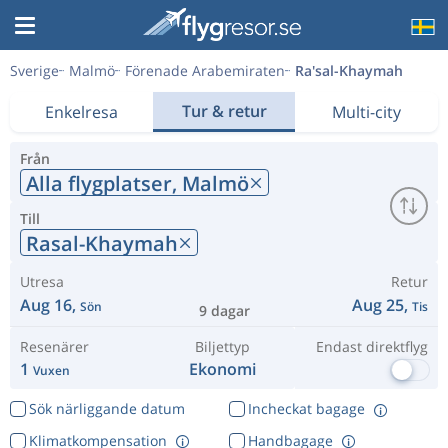
Sverige
Malmö
Förenade Arabemiraten
Ra'sal-Khaymah
Tur & retur
Enkelresa
Multi-city
Från
Alla flygplatser,
Malmö
Till
Rasal-Khaymah
Utresa
Retur
Aug 16,
Aug 25,
Sön
Tis
9 dagar
Resenärer
Biljettyp
Endast direktflyg
1
Ekonomi
Vuxen
Sök närliggande datum
Incheckat bagage
Klimatkompensation
Handbagage