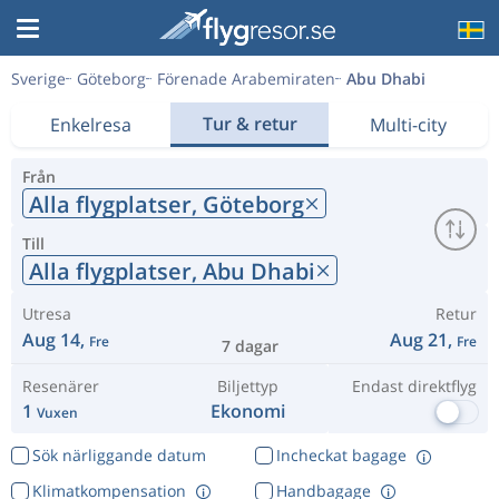
Sverige
Göteborg
Förenade Arabemiraten
Abu Dhabi
Tur & retur
Enkelresa
Multi-city
Från
Alla flygplatser,
Göteborg
Till
Alla flygplatser,
Abu Dhabi
Utresa
Retur
Aug 14,
Aug 21,
Fre
Fre
7 dagar
Resenärer
Biljettyp
Endast direktflyg
1
Ekonomi
Vuxen
Sök närliggande datum
Incheckat bagage
Klimatkompensation
Handbagage