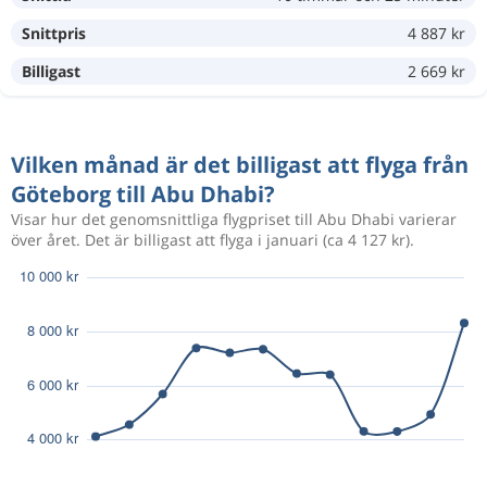
Snittpris
4 887 kr
Billigast
2 669 kr
Dec 25
Göteborg
Abu Dhabi
4 977 kr
Jan 9
Abu Dhabi
Göteborg
Vilken månad är det billigast att flyga från
Aug 13
Göteborg
Abu Dhabi
6 497 kr
Göteborg till Abu Dhabi?
Aug 16
Abu Dhabi
Göteborg
Visar hur det genomsnittliga flygpriset till Abu Dhabi varierar
över året. Det är billigast att flyga i januari (ca 4 127 kr).
Okt 6
Göteborg
Abu Dhabi
3 981 kr
Nov 2
Abu Dhabi
Göteborg
Okt 3
Göteborg
Abu Dhabi
4 906 kr
Nov 1
Abu Dhabi
Göteborg
Okt 7
Göteborg
Abu Dhabi
4 130 kr