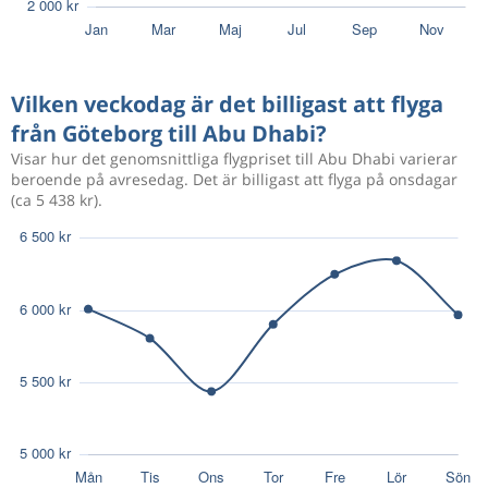
Nov 1
Abu Dhabi
Göteborg
Okt 3
Göteborg
Abu Dhabi
4 860 kr
Vilken veckodag är det billigast att flyga
Okt 31
Abu Dhabi
Göteborg
från Göteborg till Abu Dhabi?
Visar hur det genomsnittliga flygpriset till Abu Dhabi varierar
Okt 3
Göteborg
Abu Dhabi
beroende på avresedag. Det är billigast att flyga på onsdagar
5 099 kr
(ca 5 438 kr).
Okt 30
Abu Dhabi
Göteborg
Okt 4
Göteborg
Abu Dhabi
4 279 kr
Nov 2
Abu Dhabi
Göteborg