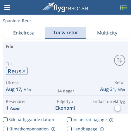
Spanien
Reus
Tur & retur
Enkelresa
Multi-city
Från
Till
Reus
Utresa
Retur
Aug 17,
Aug 31,
Mån
Mån
14 dagar
Resenärer
Biljettyp
Endast direktflyg
1
Ekonomi
Vuxen
Sök närliggande datum
Incheckat bagage
Klimatkompensation
Handbagage