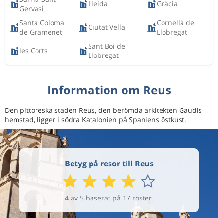
Lleida
Gràcia
Gervasi
Santa Coloma
Cornellà de
Ciutat Vella
de Gramenet
Llobregat
Sant Boi de
les Corts
Llobregat
Information om Reus
Den pittoreska staden Reus, den berömda arkitekten Gaudis
hemstad, ligger i södra Katalonien på Spaniens östkust.
Betyg på resor till Reus
4 av 5 baserat på 17 röster.