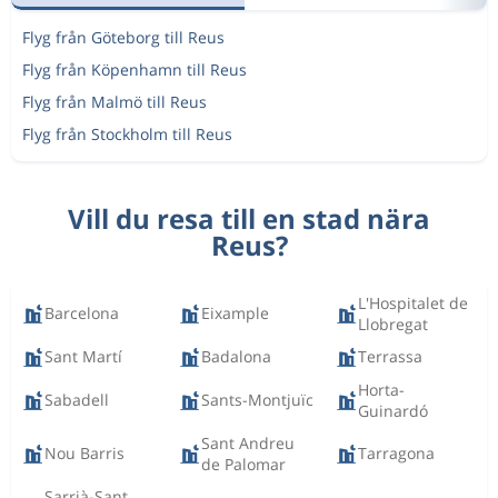
Flyg från Göteborg till Reus
Flyg från Köpenhamn till Reus
Flyg från Malmö till Reus
Flyg från Stockholm till Reus
Vill du resa till en stad nära
Reus?
L'Hospitalet de
Barcelona
Eixample
Llobregat
Sant Martí
Badalona
Terrassa
Horta-
Sabadell
Sants-Montjuïc
Guinardó
Sant Andreu
Nou Barris
Tarragona
de Palomar
Sarrià-Sant