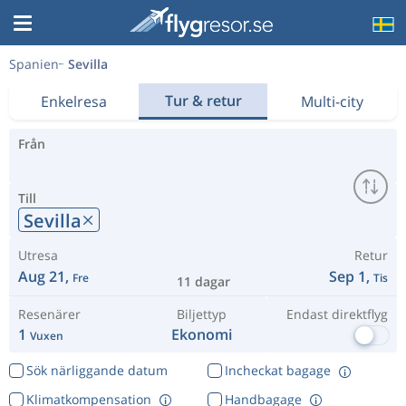
Spanien
Sevilla
Tur & retur
Enkelresa
Multi-city
Från
Till
Sevilla
Utresa
Retur
Aug 21,
Sep 1,
Fre
Tis
11 dagar
Resenärer
Biljettyp
Endast direktflyg
1
Ekonomi
Vuxen
Sök närliggande datum
Incheckat bagage
Klimatkompensation
Handbagage