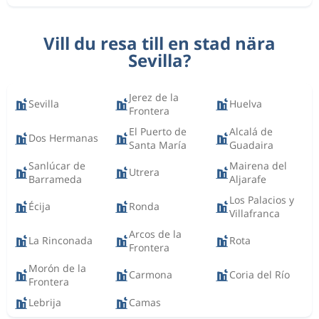
Vill du resa till en stad nära
Sevilla?
Jerez de la
Sevilla
Huelva
Frontera
El Puerto de
Alcalá de
Dos Hermanas
Santa María
Guadaira
Sanlúcar de
Mairena del
Utrera
Barrameda
Aljarafe
Los Palacios y
Écija
Ronda
Villafranca
Arcos de la
La Rinconada
Rota
Frontera
Morón de la
Carmona
Coria del Río
Frontera
Lebrija
Camas