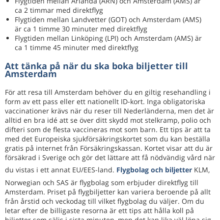
Flygtiden mellan Arlanda (ARN) och Amsterdam (AMS) är
ca 2 timmar med direktflyg
Flygtiden mellan Landvetter (GOT) och Amsterdam (AMS)
är ca 1 timme 30 minuter med direktflyg
Flygtiden mellan Linköping (LPI) och Amsterdam (AMS) är
ca 1 timme 45 minuter med direktflyg
Att tänka på när du ska boka biljetter till
Amsterdam
För att resa till Amsterdam behöver du en giltig resehandling i
form av ett pass eller ett nationellt ID-kort. Inga obligatoriska
vaccinationer krävs när du reser till Nederländerna, men det är
alltid en bra idé att se över ditt skydd mot stelkramp, polio och
difteri som de flesta vaccineras mot som barn. Ett tips är att ta
med det Europeiska sjukförsäkringskortet som du kan beställa
gratis på internet från Försäkringskassan. Kortet visar att du är
försäkrad i Sverige och gör det lättare att få nödvändig vård när
du vistas i ett annat EU/EES-land.
Flygbolag och biljetter
KLM,
Norwegian och SAS är flygbolag som erbjuder direktflyg till
Amsterdam. Priset på flygbiljetter kan variera beroende på allt
från årstid och veckodag till vilket flygbolag du väljer. Om du
letar efter de billigaste resorna är ett tips att hålla koll på
biljetter som säljs i sista minuten, men det kan lika väl löna sig