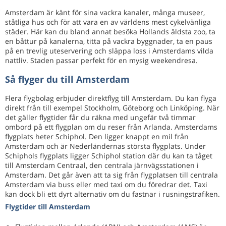
Amsterdam är känt för sina vackra kanaler, många museer,
ståtliga hus och för att vara en av världens mest cykelvänliga
städer. Här kan du bland annat besöka Hollands äldsta zoo, ta
en båttur på kanalerna, titta på vackra byggnader, ta en paus
på en trevlig uteservering och släppa loss i Amsterdams vilda
nattliv. Staden passar perfekt för en mysig weekendresa.
Så flyger du till Amsterdam
Flera flygbolag erbjuder direktflyg till Amsterdam. Du kan flyga
direkt från till exempel Stockholm, Göteborg och Linköping. När
det gäller flygtider får du räkna med ungefär två timmar
ombord på ett flygplan om du reser från Arlanda. Amsterdams
flygplats heter Schiphol. Den ligger knappt en mil från
Amsterdam och är Nederländernas största flygplats. Under
Schiphols flygplats ligger Schiphol station där du kan ta tåget
till Amsterdam Centraal, den centrala järnvägsstationen i
Amsterdam. Det går även att ta sig från flygplatsen till centrala
Amsterdam via buss eller med taxi om du föredrar det. Taxi
kan dock bli ett dyrt alternativ om du fastnar i rusningstrafiken.
Flygtider till Amsterdam