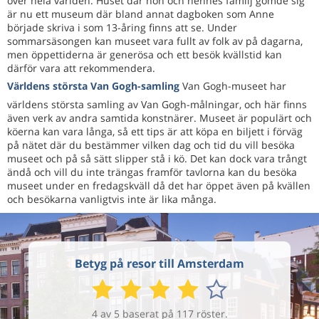
över hela världen. Huset där hon och hennes familj gömde sig
är nu ett museum där bland annat dagboken som Anne
började skriva i som 13-åring finns att se. Under
sommarsäsongen kan museet vara fullt av folk av på dagarna,
men öppettiderna är generösa och ett besök kvällstid kan
därför vara att rekommendera.
Världens största Van Gogh-samling
Van Gogh-museet har
världens största samling av Van Gogh-målningar, och här finns
även verk av andra samtida konstnärer. Museet är populärt och
köerna kan vara långa, så ett tips är att köpa en biljett i förväg
på nätet där du bestämmer vilken dag och tid du vill besöka
museet och på så sätt slipper stå i kö. Det kan dock vara trångt
ändå och vill du inte trängas framför tavlorna kan du besöka
museet under en fredagskväll då det har öppet även på kvällen
och besökarna vanligtvis inte är lika många.
Betyg på resor till Amsterdam
4 av 5 baserat på 117 röster.