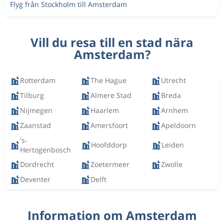
Flyg från Stockholm till Amsterdam
Vill du resa till en stad nära
Amsterdam?
Rotterdam
The Hague
Utrecht
Tilburg
Almere Stad
Breda
Nijmegen
Haarlem
Arnhem
Zaanstad
Amersfoort
Apeldoorn
's-
Hoofddorp
Leiden
Hertogenbosch
Dordrecht
Zoetermeer
Zwolle
Deventer
Delft
Information om Amsterdam