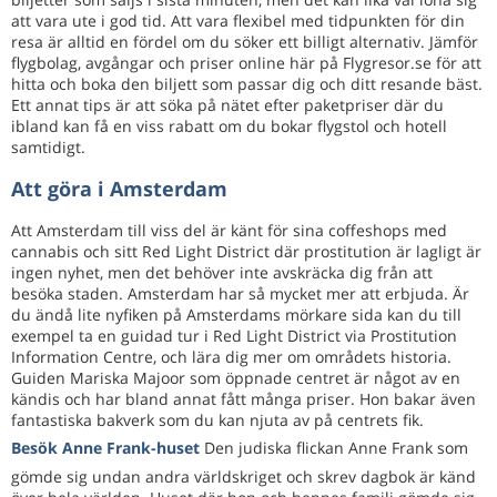
att vara ute i god tid. Att vara flexibel med tidpunkten för din
resa är alltid en fördel om du söker ett billigt alternativ. Jämför
flygbolag, avgångar och priser online här på Flygresor.se för att
hitta och boka den biljett som passar dig och ditt resande bäst.
Ett annat tips är att söka på nätet efter paketpriser där du
ibland kan få en viss rabatt om du bokar flygstol och hotell
samtidigt.
Att göra i Amsterdam
Att Amsterdam till viss del är känt för sina coffeshops med
cannabis och sitt Red Light District där prostitution är lagligt är
ingen nyhet, men det behöver inte avskräcka dig från att
besöka staden. Amsterdam har så mycket mer att erbjuda. Är
du ändå lite nyfiken på Amsterdams mörkare sida kan du till
exempel ta en guidad tur i Red Light District via Prostitution
Information Centre, och lära dig mer om områdets historia.
Guiden Mariska Majoor som öppnade centret är något av en
kändis och har bland annat fått många priser. Hon bakar även
fantastiska bakverk som du kan njuta av på centrets fik.
Besök Anne Frank-huset
Den judiska flickan Anne Frank som
gömde sig undan andra världskriget och skrev dagbok är känd