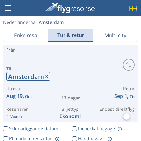
Nederländerna
Amsterdam
Tur & retur
Enkelresa
Multi-city
Från
Till
Amsterdam
Utresa
Retur
Aug 19,
Sep 1,
Ons
Tis
13 dagar
Resenärer
Biljettyp
Endast direktflyg
1
Ekonomi
Vuxen
Sök närliggande datum
Incheckat bagage
Klimatkompensation
Handbagage