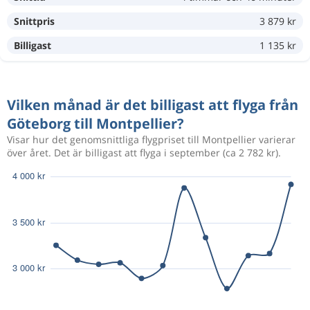
Snittpris
3 879 kr
Maj 10
Göteborg
Montpellier
3 359 kr
Maj 16
Montpellier
Göteborg
Billigast
1 135 kr
Aug 20
Göteborg
Montpellier
3 544 kr
Vilken månad är det billigast att flyga från
Aug 29
Montpellier
Göteborg
Göteborg till Montpellier?
Visar hur det genomsnittliga flygpriset till Montpellier varierar
över året. Det är billigast att flyga i september (ca 2 782 kr).
1 752 kr
Aug 10
Göteborg
Montpellier
879 kr
Aug 8
Göteborg
Montpellier
1 982 kr
Aug 6
Göteborg
Montpellier