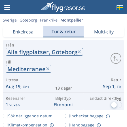
Sverige
Göteborg
Frankrike
Montpellier
Tur & retur
Enkelresa
Multi-city
Från
Alla flygplatser,
Göteborg
Till
Mediterranee
Utresa
Retur
Aug 19,
Sep 1,
Ons
Tis
13 dagar
Resenärer
Biljettyp
Endast direktflyg
1
Ekonomi
Vuxen
Sök närliggande datum
Incheckat bagage
Klimatkompensation
Handbagage