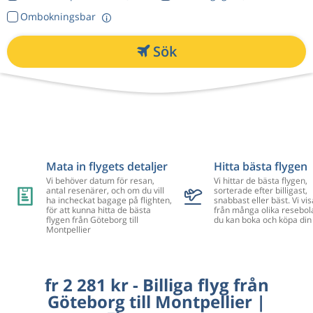
Ombokningsbar
Sök
Mata in flygets detaljer
Hitta bästa flygen
Vi behöver datum för resan,
Vi hittar de bästa flygen,
antal resenärer, och om du vill
sorterade efter billigast,
ha incheckat bagage på flighten,
snabbast eller bäst. Vi vis
för att kunna hitta de bästa
från många olika resebol
flygen från Göteborg till
du kan boka och köpa din 
Montpellier
fr 2 281 kr - Billiga flyg från
Göteborg till Montpellier |