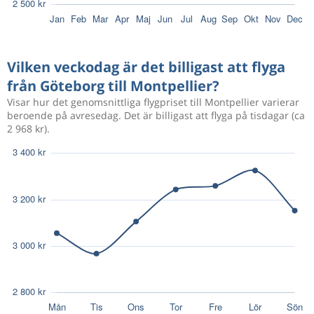
1 956 kr
Aug 5
Göteborg
Montpellier
Vilken veckodag är det billigast att flyga
från Göteborg till Montpellier?
2 281 kr
Aug 7
Göteborg
Montpellier
Visar hur det genomsnittliga flygpriset till Montpellier varierar
beroende på avresedag. Det är billigast att flyga på tisdagar (ca
2 968 kr).
Sep 8
Göteborg
Montpellier
2 281 kr
Sep 15
Montpellier
Göteborg
Okt 28
Göteborg
Montpellier
4 429 kr
Nov 1
Montpellier
Göteborg
Okt 29
Göteborg
Montpellier
5 000 kr
Nov 2
Montpellier
Göteborg