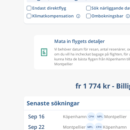
Endast direktflyg
Sök närliggande d
Klimatkompensation
Ombokningsbar
Mata in flygets detaljer
Vi behöver datum för resan, antal resenärer, o
om du vill ha incheckat bagage på flighten, för 
kunna hitta de bästa flygen från Köpenhamn til
Montpellier
fr 1 774 kr - Bi
Senaste sökningar
Sep 16
Köpenhamn
Montpellier
CPH
MPL
Sep 22
Montpellier
Köpenhamn
MPL
CPH