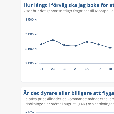
Hur långt i förväg ska jag boka för a
Aug 15
Köpenhamn
Montpellier
Visar hur det genomsnittliga flygpriset till Montpelli
CPH
MPL
Aug 22
Montpellier
Köpenhamn
MPL
CPH
Är det dyrare eller billigare att fly
Relativa prisskillnader de kommande månaderna jämfö
Prisökningen är störst i augusti (+4%) och sänkningen