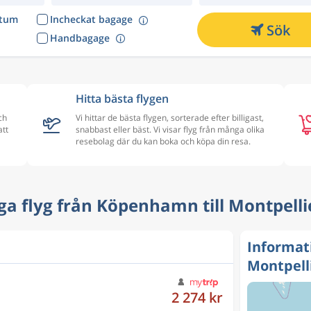
atum
Incheckat bagage
Sök
Handbagage
Hitta bästa flygen
ch
Vi hittar de bästa flygen, sorterade efter billigast,
att
snabbast eller bäst. Vi visar flyg från många olika
l
resebolag där du kan boka och köpa din resa.
lliga flyg från Köpenhamn till Montpelli
Informat
Montpell
2 274 kr