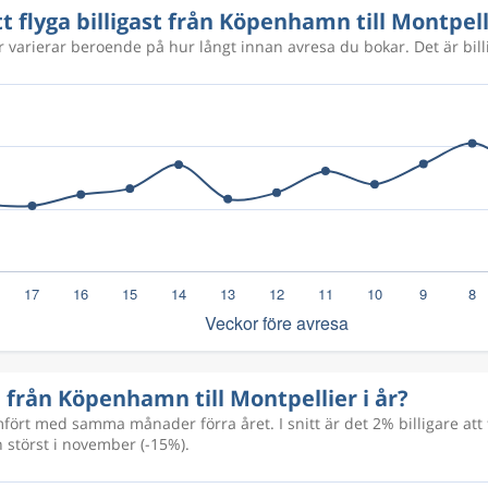
tt flyga billigast från Köpenhamn till Montpell
er varierar beroende på hur långt innan avresa du bokar. Det är bill
7 430 kr
ga från Köpenhamn till Montpellier i år?
rt med samma månader förra året. I snitt är det 2% billigare att f
 störst i november (-15%).