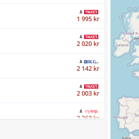
1 995 kr
2 020 kr
2 142 kr
2 003 kr
2 263 kr