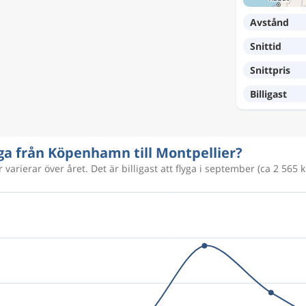
2 237 kr
Avstånd
Snittid
2 011 kr
Snittpris
Billigast
1 990 kr
yga från Köpenhamn till Montpellier?
2 423 kr
 varierar över året. Det är billigast att flyga i september (ca 2 565 k
2 301 kr
5 124 kr