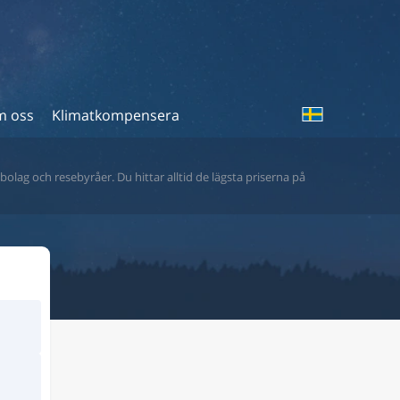
 oss
Klimatkompensera
bolag och resebyråer. Du hittar alltid de lägsta priserna på