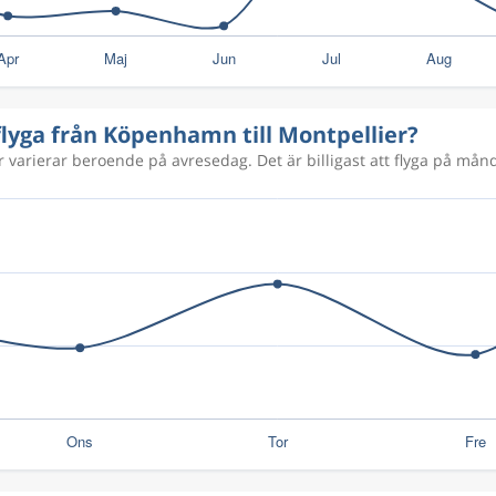
5 193 kr
3 046 kr
 flyga från Köpenhamn till Montpellier?
er varierar beroende på avresedag. Det är billigast att flyga på månd
3 685 kr
1 774 kr
2 598 kr
6 614 kr