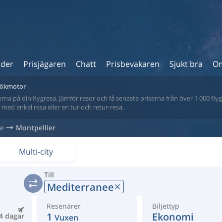
ider
Prisjägaren
Chatt
Prisbevakaren
Sjukt bra
Om
 sökmotor
na på din flygresa. Jämför resor och få senaste priserna från över 1 000 flyg
tt med enkel resa eller en tur och retur-resa.
ke
Montpellier
Multi-city
Till
Mediterranee
Resenärer
Biljettyp
1
Ekonomi
4 dagar
Vuxen