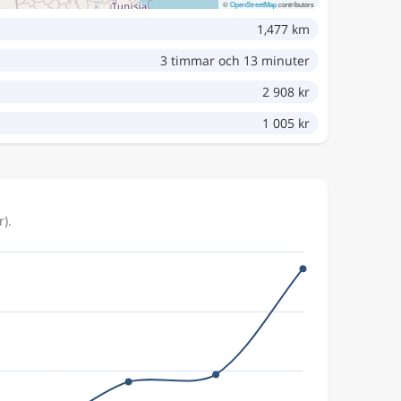
©
OpenStreetMap
contributors
1,477 km
3 timmar och 13 minuter
2 908 kr
1 005 kr
r).