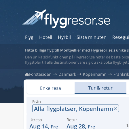
Flyg
Hotell
Hyrbil
Sista minuten
Resegu
Hitta billiga flyg till Montpellier med Flygresor.se:s unika
Den unika sökfunktionen på Flygresor.se hittar de bästa priser
flygstolar till alla destinationer vare sig du ska boka flygbilje
Förstasidan
Danmark
Köpenhamn
Frankri
Tur & retur
Enkelresa
Från
Alla flygplatser,
Köpenhamn
Utresa
Retur
Aug 14,
Aug 28,
1
Fre
Fre