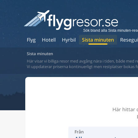
Sök bland alla Sista minuten-res
Flyg
Hotell
Hyrbil
Sista minuten
Resegu
Sista minuten
Här visar vi billiga resor med avgång nära i tiden, både med r
Vi uppdaterar priserna kontinuerligt men restplatser bokas 
Här hittar 
Från