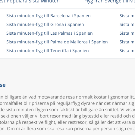
st Populära Sista Minuten
Flyg från Sverige till M
Sista minuten-flyg till Barcelona i Spanien
Sista m
Sista minuten-flyg till Girona i Spanien
Sista mi
Sista minuten-flyg till Las Palmas i Spanien
Sista m
Sista minuten-flyg till Palma de Mallorca i Spanien
Sista m
Sista minuten-flyg till Teneriffa i Spanien
Sista m
se
en billigare än vad motsvarande resa normalt kostar i genomsnitt.
rmalfallet blir priserna på reguljärflyg dyrare när det närmar sig
 de sista minuten-flygen som faktiskt är billigare än snittet. Vi vi
r sektionen väljer vi bort resor med lång bytestid eller restid och
tolarna på respektive flight, eller restresor, så gäller det att va
on. Om ni är flera som ska resa kan priserna per person stiga en 