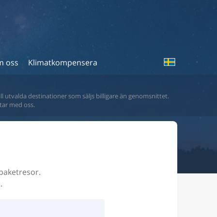
 oss
Klimatkompensera
ll utvalda destinationer som säljs billigare än genomsnittet.
tar med oss.
 paketresor.
.