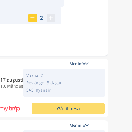
r
2
Mer info
Vuxna: 2
17 augusti
Reslängd: 3 dagar
:10, Måndag
SAS, Ryanair
Gå till resa
Mer info