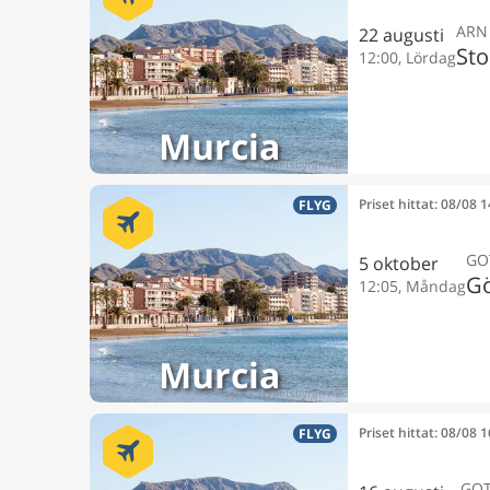
ARN
22 augusti
St
12:00, Lördag
Murcia
Priset hittat: 08/08 
FLYG
GO
5 oktober
Gö
12:05, Måndag
Murcia
Priset hittat: 08/08 
FLYG
GO