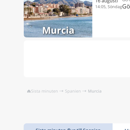
16 augusti
Gö
14:05, Söndag
Murcia
Sista minuten
Spanien
Murcia