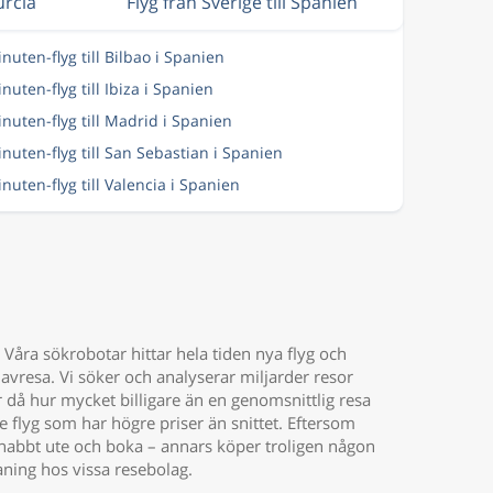
urcia
Flyg från Sverige till Spanien
inuten-flyg till Bilbao i Spanien
nuten-flyg till Ibiza i Spanien
inuten-flyg till Madrid i Spanien
inuten-flyg till San Sebastian i Spanien
inuten-flyg till Valencia i Spanien
 Våra sökrobotar hittar hela tiden nya flyg och
 avresa. Vi söker och analyserar miljarder resor
sar då hur mycket billigare än en genomsnittlig resa
 de flyg som har högre priser än snittet. Eftersom
ra snabbt ute och boka – annars köper troligen någon
aning hos vissa resebolag.