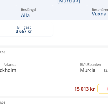
Murcia
x
Reslängd
Resenäre
Vuxna
Alla
Billigast
3 667 kr
12:08
Arlanda
RMU
Spanien
ockholm
Murcia
12
15 013 kr
14:08