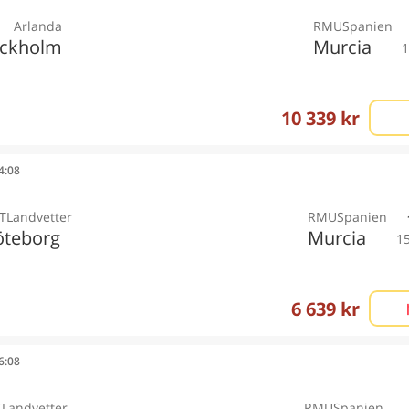
Arlanda
RMU
Spanien
ockholm
Murcia
1
10 339 kr
14:08
T
Landvetter
RMU
Spanien
teborg
Murcia
1
6 639 kr
16:08
T
Landvetter
RMU
Spanien