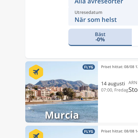
Alla avreseorter
Utresedatum
När som helst
Bäst
-0%
Priset hittat: 08/08 
FLYG
ARN
14 augusti
St
07:00, Fredag
Murcia
Priset hittat: 08/08 
FLYG