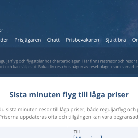
or
ider
Prisjägaren
Chatt
Prisbevakaren
Sjukt bra
Om
eguljärflyg och flygstolar hos charterbolagen. Här finns restresor och resor ti
fort och kan sälja slut. Boka din resa hos någon av resebolagen som samarbe
Sista minuten flyg till låga priser
du sista minuten-resor till låga priser, både reguljärflyg och
Priserna uppdateras ofta och tillgången kan vara begränsad
Till