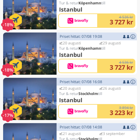
Köpenhamn
Istanbul
4 536 kr
3 727 kr
-18%
Priset hittat: 07/08 19:08
20 augusti
29 augusti
Köpenhamn
Istanbul
4 536 kr
3 727 kr
-18%
Priset hittat: 07/08 16:08
20 augusti
26 augusti
Stockholm
Istanbul
3 894 kr
3 223 kr
-17%
Priset hittat: 07/08 14:08
21 augusti
3 september
Stockholm