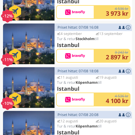
Istanbul
4 536 kr
3 973 kr
-12%
Priset hittat: 07/08 16:08
4 september
13 september
Stockholm
Istanbul
3 242 kr
2 897 kr
-11%
Priset hittat: 07/08 18:08
11 augusti
19 augusti
Köpenhamn
Istanbul
4 536 kr
4 100 kr
-10%
Priset hittat: 07/08 20:08
12 augusti
20 augusti
Köpenhamn
Istanbul