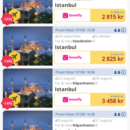
Istanbul
3 366 kr
2 815 kr
-16%
Priset hittat: 07/08 19:08
26 september
2 oktober
Stockholm
Istanbul
3 266 kr
2 825 kr
-14%
Priset hittat: 07/08 18:08
22 augusti
26 augusti
Köpenhamn
Istanbul
4 020 kr
3 458 kr
-14%
Priset hittat: 07/08 16:08
8 augusti
21 augusti
Köpenhamn