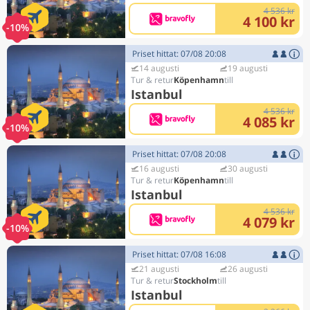
4 536 kr
4 100 kr
-10%
Priset hittat: 07/08 20:08
14 augusti
19 augusti
Köpenhamn
Istanbul
4 536 kr
4 085 kr
-10%
Priset hittat: 07/08 20:08
16 augusti
30 augusti
Köpenhamn
Istanbul
4 536 kr
4 079 kr
-10%
Priset hittat: 07/08 16:08
21 augusti
26 augusti
Stockholm
Istanbul