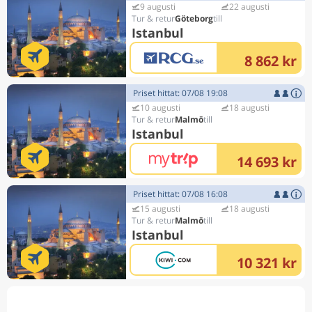
9 augusti
22 augusti
Göteborg
Istanbul
8 862 kr
Priset hittat: 07/08 19:08
10 augusti
18 augusti
Malmö
Istanbul
14 693 kr
Priset hittat: 07/08 16:08
15 augusti
18 augusti
Malmö
Istanbul
10 321 kr