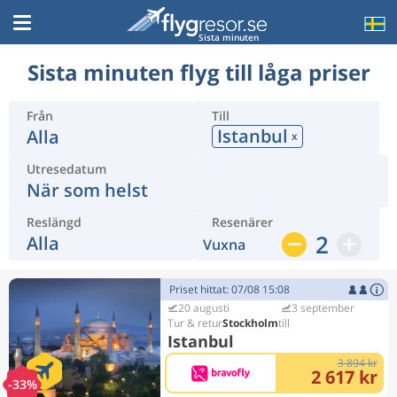
Sista minuten
Sista minuten flyg till låga priser
Från
Till
Istanbul
Alla
x
Utresedatum
När som helst
Reslängd
Resenärer
2
Alla
Vuxna
Priset hittat: 07/08 15:08
20 augusti
3 september
Stockholm
Istanbul
3 894 kr
2 617 kr
-33%