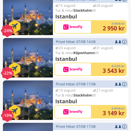
15 augusti
28 augusti
Stockholm
Istanbul
3 894 kr
2 950 kr
-24%
Priset hittat: 07/08 14:08
20 augusti
31 augusti
Köpenhamn
Istanbul
4 536 kr
3 543 kr
-22%
Priset hittat: 07/08 17:08
19 augusti
27 augusti
Stockholm
Istanbul
3 894 kr
3 149 kr
-19%
Priset hittat: 07/08 17:08