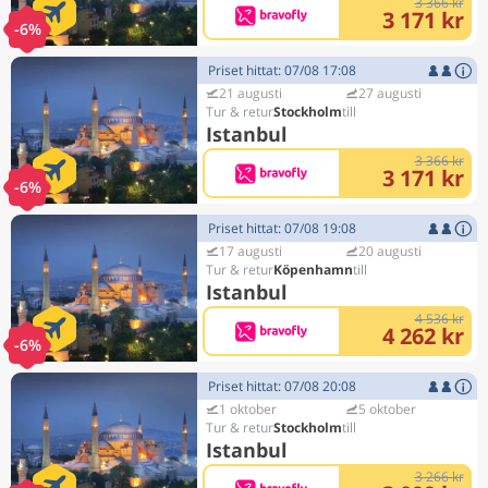
3 366 kr
3 171 kr
-6%
Priset hittat: 07/08 17:08
21 augusti
27 augusti
Stockholm
Istanbul
3 366 kr
3 171 kr
-6%
Priset hittat: 07/08 19:08
17 augusti
20 augusti
Köpenhamn
Istanbul
4 536 kr
4 262 kr
-6%
Priset hittat: 07/08 20:08
1 oktober
5 oktober
Stockholm
Istanbul
3 266 kr