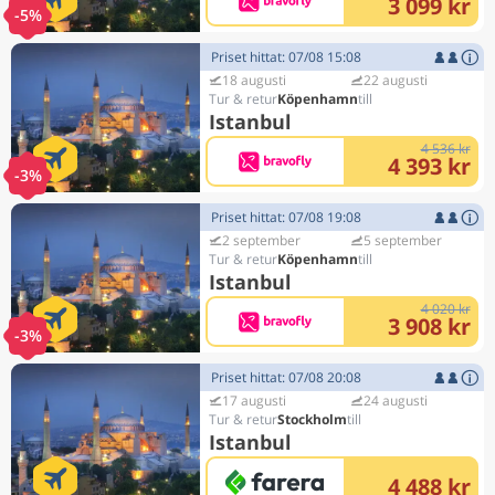
3 099 kr
-5%
Priset hittat: 07/08 15:08
18 augusti
22 augusti
Köpenhamn
Istanbul
4 536 kr
4 393 kr
-3%
Priset hittat: 07/08 19:08
2 september
5 september
Köpenhamn
Istanbul
4 020 kr
3 908 kr
-3%
Priset hittat: 07/08 20:08
17 augusti
24 augusti
Stockholm
Istanbul
4 488 kr