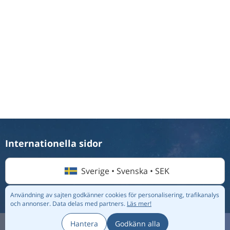
Internationella sidor
Sverige • Svenska • SEK
Användning av sajten godkänner cookies för personalisering, trafikanalys
och annonser.
Data delas med partners.
Läs mer!
© 2026 Flightmate AB |
Destinationer
|
Flygbolag
|
Topplistor
|
Om oss
|
Integritetspolicy
Hantera
Godkänn alla