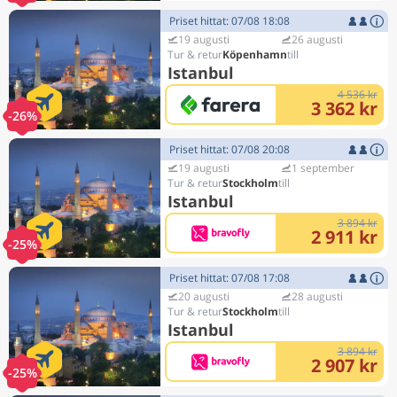
Priset hittat: 07/08 18:08
19 augusti
26 augusti
Köpenhamn
Istanbul
4 536 kr
3 362 kr
-26%
Priset hittat: 07/08 20:08
19 augusti
1 september
Stockholm
Istanbul
3 894 kr
2 911 kr
-25%
Priset hittat: 07/08 17:08
20 augusti
28 augusti
Stockholm
Istanbul
3 894 kr
2 907 kr
-25%