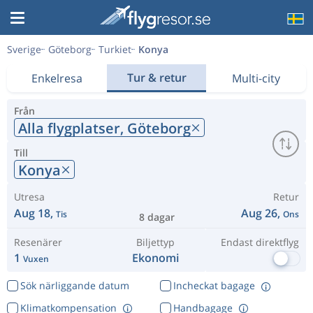
Sverige
Göteborg
Turkiet
Konya
Tur & retur
Enkelresa
Multi-city
Från
Alla flygplatser,
Göteborg
Till
Konya
Utresa
Retur
Aug 18,
Aug 26,
Tis
Ons
8 dagar
Resenärer
Biljettyp
Endast direktflyg
1
Ekonomi
Vuxen
Sök närliggande datum
Incheckat bagage
Klimatkompensation
Handbagage