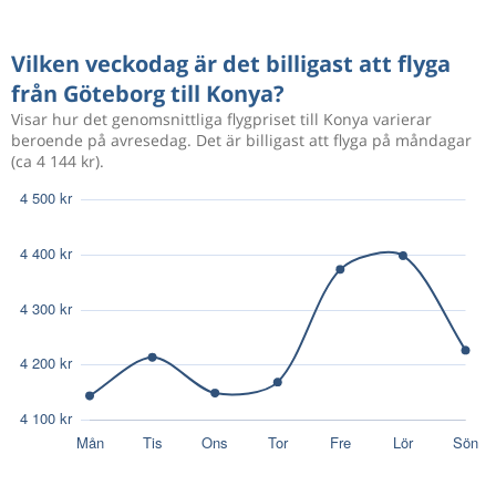
Aug 12
Göteborg
Konya
3 292 kr
Aug 29
Konya
Göteborg
Vilken veckodag är det billigast att flyga
från Göteborg till Konya?
Aug 12
Göteborg
Konya
3 184 kr
Visar hur det genomsnittliga flygpriset till Konya varierar
Sep 5
Konya
Göteborg
beroende på avresedag. Det är billigast att flyga på måndagar
(ca 4 144 kr).
Aug 12
Göteborg
Konya
3 292 kr
Aug 29
Konya
Göteborg
Aug 14
Göteborg
Konya
3 618 kr
Aug 29
Konya
Göteborg
Aug 14
Göteborg
Konya
3 515 kr
Aug 30
Konya
Göteborg