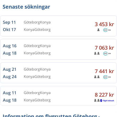
Senaste sökningar
Sep 11
Göteborg
Konya
3 453 kr
Okt 17
Konya
Göteborg
Aug 16
Göteborg
Konya
7 063 kr
Aug 18
Konya
Göteborg
Aug 21
Göteborg
Konya
7 441 kr
Aug 24
Konya
Göteborg
Aug 11
Göteborg
Konya
8 227 kr
Aug 18
Konya
Göteborg
Information om flygrutten Göteborg -
Aug 16
Göteborg
Konya