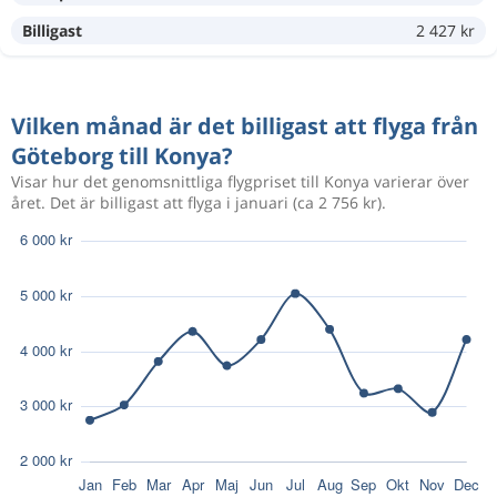
6 201 kr
Aug 27
Konya
Göteborg
Billigast
2 427 kr
Aug 21
Göteborg
Konya
5 922 kr
Vilken månad är det billigast att flyga från
Aug 30
Konya
Göteborg
Göteborg till Konya?
Visar hur det genomsnittliga flygpriset till Konya varierar över
året. Det är billigast att flyga i januari (ca 2 756 kr).
1 779 kr
Sep 18
Göteborg
Konya
Aug 13
Göteborg
Konya
8 166 kr
Aug 20
Konya
Göteborg
Sep 10
Göteborg
Konya
3 319 kr
Sep 21
Konya
Göteborg