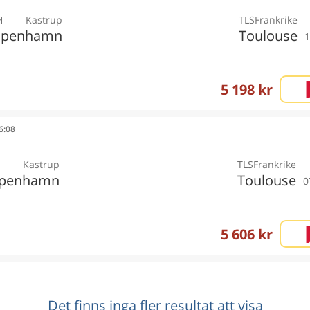
H
Kastrup
TLS
Frankrike
öpenhamn
Toulouse
1
5 198 kr
06:08
Kastrup
TLS
Frankrike
penhamn
Toulouse
0
5 606 kr
Det finns inga fler resultat att visa