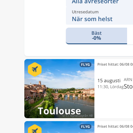
Alla avreseorter
Utresedatum
När som helst
Bäst
-0%
Priset hittat: 06/08 
FLYG
ARN
15 augusti
St
11:30, Lördag
Toulouse
Priset hittat: 06/08 
FLYG