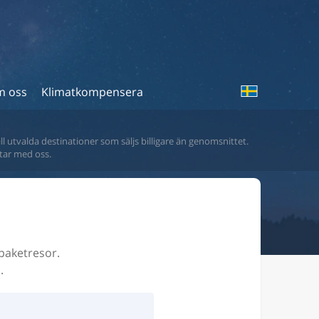
 oss
Klimatkompensera
ll utvalda destinationer som säljs billigare än genomsnittet.
tar med oss.
 paketresor.
.