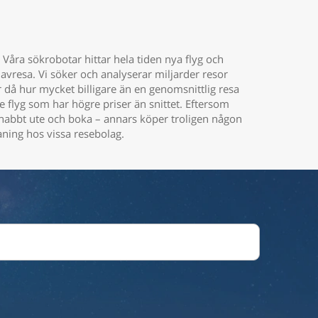
 Våra sökrobotar hittar hela tiden nya flyg och
 avresa. Vi söker och analyserar miljarder resor
sar då hur mycket billigare än en genomsnittlig resa
 de flyg som har högre priser än snittet. Eftersom
ra snabbt ute och boka – annars köper troligen någon
aning hos vissa resebolag.