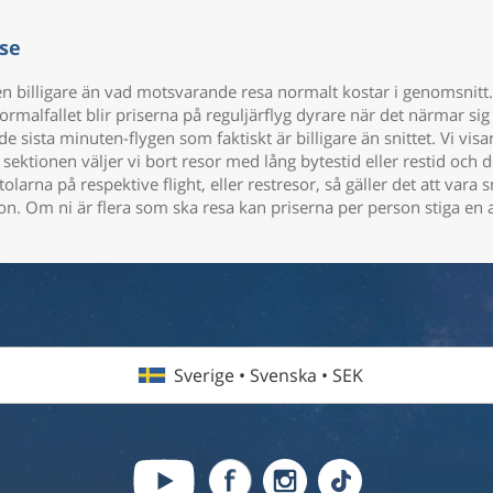
se
en billigare än vad motsvarande resa normalt kostar i genomsnitt.
rmalfallet blir priserna på reguljärflyg dyrare när det närmar sig
 de sista minuten-flygen som faktiskt är billigare än snittet. Vi vi
r sektionen väljer vi bort resor med lång bytestid eller restid och
tolarna på respektive flight, eller restresor, så gäller det att va
on. Om ni är flera som ska resa kan priserna per person stiga en 
Sverige • Svenska • SEK