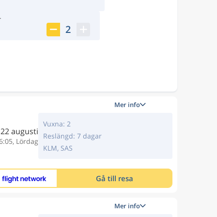
r
2
Mer info
Vuxna: 2
22 augusti
Reslängd: 7 dagar
6:05, Lördag
KLM, SAS
Gå till resa
Mer info