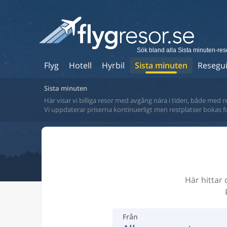
Sök bland alla Sista minuten-res
Flyg
Hotell
Hyrbil
Sista minuten
Resegu
Sista minuten
Här visar vi billiga resor med avgång nära i tiden, både med r
Vi uppdaterar priserna kontinuerligt men restplatser bokas 
Här hittar 
Från