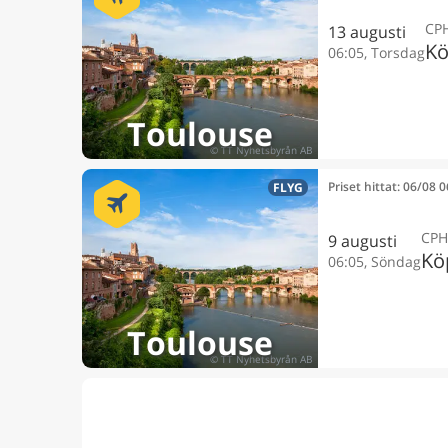
CP
13 augusti
K
06:05, Torsdag
Toulouse
Priset hittat: 06/08 
FLYG
CPH
9 augusti
Kö
06:05, Söndag
Toulouse