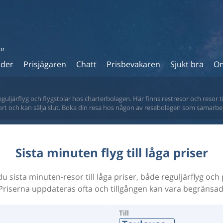
or
ider
Prisjägaren
Chatt
Prisbevakaren
Sjukt bra
Om
eguljärflyg och flygstolar hos charterbolagen. Här finns restresor och resor ti
fort och kan sälja slut. Boka din resa hos någon av resebolagen som samarbe
Sista minuten flyg till låga priser
du sista minuten-resor till låga priser, både reguljärflyg och
Priserna uppdateras ofta och tillgången kan vara begränsad
Till