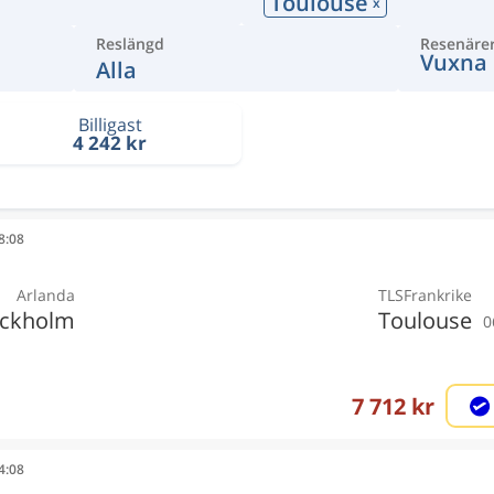
Toulouse
x
Reslängd
Resenäre
Vuxna
Alla
Billigast
4 242 kr
08:08
Arlanda
TLS
Frankrike
ockholm
Toulouse
0
7 712 kr
04:08