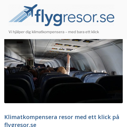
Hoppa
till
innehåll
Vi hjälper dig klimatkompensera – med bara ett klick
Klimatkompensera resor med ett klick på
flygresor.se