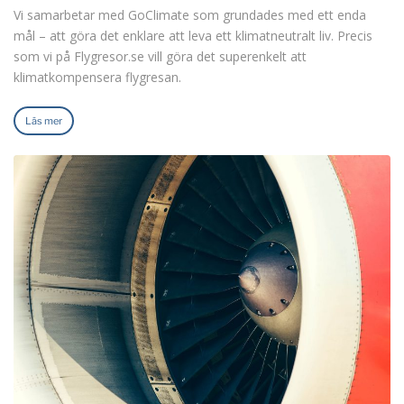
Vi samarbetar med GoClimate som grundades med ett enda
mål – att göra det enklare att leva ett klimatneutralt liv. Precis
som vi på Flygresor.se vill göra det superenkelt att
klimatkompensera flygresan.
Läs mer