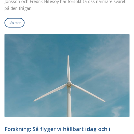
Jonsson och Fredrik Hillesöy har försökt ta oss närmare svaret
på den frågan.
Läs mer
Forskning: Så flyger vi hållbart idag och i