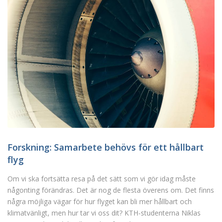
Forskning: Samarbete behövs för ett hållbart
flyg
Om vi ska fortsätta resa på det sätt som vi gör idag måste
någonting förändras. Det är nog de flesta överens om. Det finns
några möjliga vägar för hur flyget kan bli mer hållbart och
klimatvänligt, men hur tar vi oss dit? KTH-studenterna Niklas