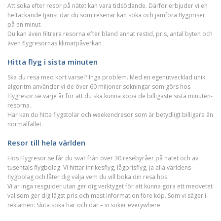
Att söka efter resor på nätet kan vara tidsödande. Därför erbjuder vi en
heltäckande tjänst där du som resenär kan söka och jämföra flygpriser
på en minut.
Du kan även filtrera resorna efter bland annat restid, pris, antal byten och
även flygresornas klimatpåverkan
Hitta flyg i sista minuten
Ska du resa med kort varsel? Inga problem. Med en egenutvecklad unik
algoritm använder vi de över 60 miljoner sökningar som görs hos
Flygresor.se varje år för att du ska kunna köpa de billigaste sista minuten-
resorna.
Här kan du hitta flygstolar och weekendresor som är betydligt billigare än
normalfallet.
Resor till hela världen
Hos Flygresor.se får du svar från över 30 resebyråer på nätet och av
tusentals flygbolag. Vi hittar inrikesflyg, lågprisflyg, ja alla världens
flygbolag och låter dig välja vem du vill boka din resa hos.
Vi är inga resguider utan ger dig verktyget för att kunna göra ett medvetet
val som ger dig lägst pris och mest information före köp. Som vi säger i
reklamen: Sluta söka här och där – vi söker everywhere.