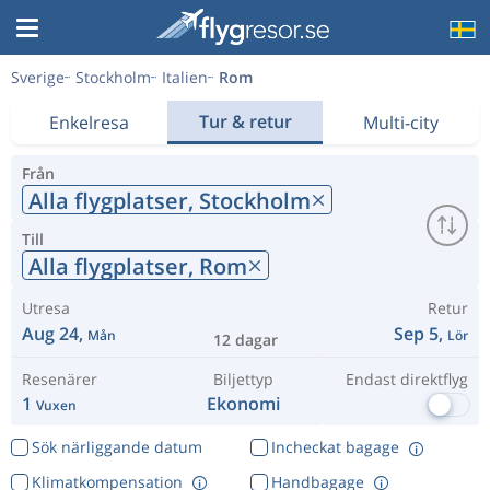
Sverige
Stockholm
Italien
Rom
Tur & retur
Enkelresa
Multi-city
Från
Alla flygplatser,
Stockholm
Till
Alla flygplatser,
Rom
Utresa
Retur
Aug 24,
Sep 5,
Mån
Lör
12 dagar
Resenärer
Biljettyp
Endast direktflyg
1
Ekonomi
Vuxen
Sök närliggande datum
Incheckat bagage
Klimatkompensation
Handbagage