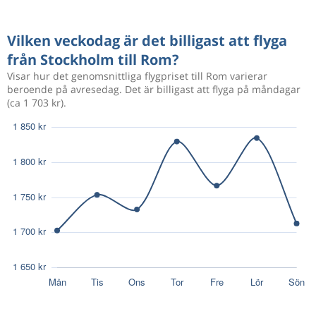
Maj 24
Stockholm
Rom
1 174 kr
Maj 31
Rom
Stockholm
Vilken veckodag är det billigast att flyga
från Stockholm till Rom?
Okt 9
Stockholm
Rom
1 168 kr
Visar hur det genomsnittliga flygpriset till Rom varierar
Okt 12
Rom
Stockholm
beroende på avresedag. Det är billigast att flyga på måndagar
(ca 1 703 kr).
610 kr
Aug 15
Stockholm
Rom
Sep 29
Stockholm
Rom
1 053 kr
Okt 5
Rom
Stockholm