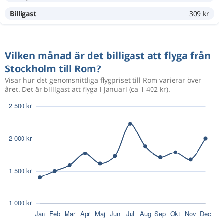
693 kr
Sep 18
Stockholm
Rom
Billigast
309 kr
Sep 18
Stockholm
Rom
1 168 kr
Vilken månad är det billigast att flyga från
Okt 2
Rom
Stockholm
Stockholm till Rom?
Visar hur det genomsnittliga flygpriset till Rom varierar över
året. Det är billigast att flyga i januari (ca 1 402 kr).
693 kr
Sep 18
Stockholm
Rom
Jan 29
Stockholm
Rom
967 kr
Feb 1
Rom
Stockholm
Maj 23
Stockholm
Rom
1 167 kr
Maj 31
Rom
Stockholm