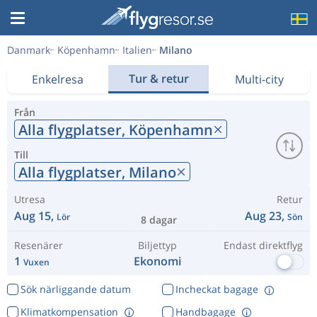
Danmark
Köpenhamn
Italien
Milano
Tur & retur
Enkelresa
Multi-city
Från
Alla flygplatser,
Köpenhamn
Till
Alla flygplatser,
Milano
Utresa
Retur
Aug 15,
Aug 23,
Lör
Sön
8 dagar
Resenärer
Biljettyp
Endast direktflyg
1
Ekonomi
Vuxen
Sök närliggande datum
Incheckat bagage
Klimatkompensation
Handbagage