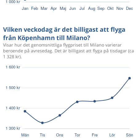
Dec 10
Köpenhamn
Milano
736 kr
Dec 14
Milano
Köpenhamn
Vilken veckodag är det billigast att flyga
från Köpenhamn till Milano?
Aug 9
Köpenhamn
Bergamo
1 590 kr
Visar hur det genomsnittliga flygpriset till Milano varierar
Aug 21
Bergamo
Köpenhamn
beroende på avresedag. Det är billigast att flyga på tisdagar (ca
1 328 kr).
Sep 3
Köpenhamn
Bergamo
1 674 kr
Sep 6
Bergamo
Köpenhamn
Dec 11
Köpenhamn
Milano
1 044 kr
Dec 14
Milano
Köpenhamn