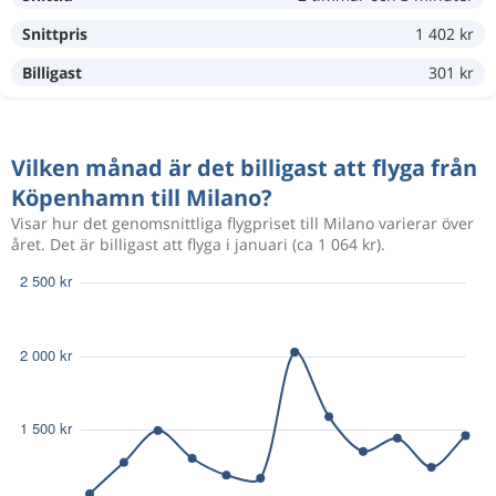
Snittpris
1 402 kr
Sep 4
Köpenhamn
Milano
1 359 kr
Sep 9
Milano
Köpenhamn
Billigast
301 kr
Sep 5
Köpenhamn
Bergamo
1 131 kr
Vilken månad är det billigast att flyga från
Sep 8
Bergamo
Köpenhamn
Köpenhamn till Milano?
Visar hur det genomsnittliga flygpriset till Milano varierar över
Sep 4
Köpenhamn
Milano
året. Det är billigast att flyga i januari (ca 1 064 kr).
1 487 kr
Sep 8
Milano
Köpenhamn
Sep 3
Köpenhamn
Bergamo
1 401 kr
Sep 8
Bergamo
Köpenhamn
Aug 14
Köpenhamn
Milano
1 303 kr
Aug 17
Milano
Köpenhamn