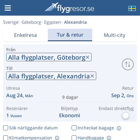
Sverige
Göteborg
Egypten
Alexandria
Tur & retur
Enkelresa
Multi-city
Från
Alla flygplatser,
Göteborg
Till
Alla flygplatser,
Alexandria
Utresa
Retur
Aug 24,
Sep 2,
Mån
Ons
9 dagar
Resenärer
Biljettyp
Endast direktflyg
1
Ekonomi
Vuxen
Sök närliggande datum
Incheckat bagage
Klimatkompensation
Handbagage