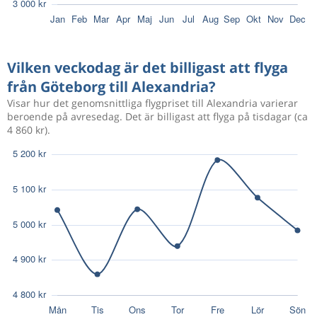
Nov 16
Göteborg
Alexandria
4 559 kr
Jan 17
Alexandria
Göteborg
Vilken veckodag är det billigast att flyga
från Göteborg till Alexandria?
Nov 18
Göteborg
Alexandria
6 672 kr
Visar hur det genomsnittliga flygpriset till Alexandria varierar
Jan 10
Alexandria
Göteborg
beroende på avresedag. Det är billigast att flyga på tisdagar (ca
4 860 kr).
Aug 13
Göteborg
Alexandria
10 691 kr
Aug 16
Alexandria
Göteborg
6 872 kr
Dec 26
Göteborg
Alexandria
6 872 kr
Dec 26
Göteborg
Alexandria