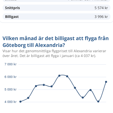
Snittpris
5 574 kr
Aug 11
Göteborg
Alexandria
9 137 kr
Aug 21
Alexandria
Göteborg
Billigast
3 996 kr
Aug 19
Göteborg
Alexandria
9 085 kr
Vilken månad är det billigast att flyga från
Aug 26
Alexandria
Göteborg
Göteborg till Alexandria?
Visar hur det genomsnittliga flygpriset till Alexandria varierar
Aug 19
Göteborg
Alexandria
över året. Det är billigast att flyga i januari (ca 4 037 kr).
8 983 kr
Aug 31
Alexandria
Göteborg
Nov 18
Göteborg
Alexandria
4 955 kr
Jan 24
Alexandria
Göteborg
Nov 18
Göteborg
Alexandria
6 710 kr
Jan 10
Alexandria
Göteborg