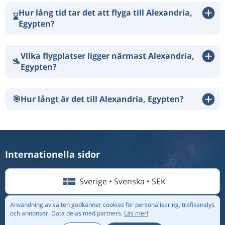
Hur lång tid tar det att flyga till Alexandria,
⌛
Egypten?
Vilka flygplatser ligger närmast Alexandria,
🛬
Egypten?
🎯
Hur långt är det till Alexandria, Egypten?
Internationella sidor
Sverige • Svenska • SEK
Användning av sajten godkänner cookies för personalisering, trafikanalys
och annonser.
Data delas med partners.
Läs mer!
© 2026 Flightmate AB |
Destinationer
|
Flygbolag
|
Topplistor
|