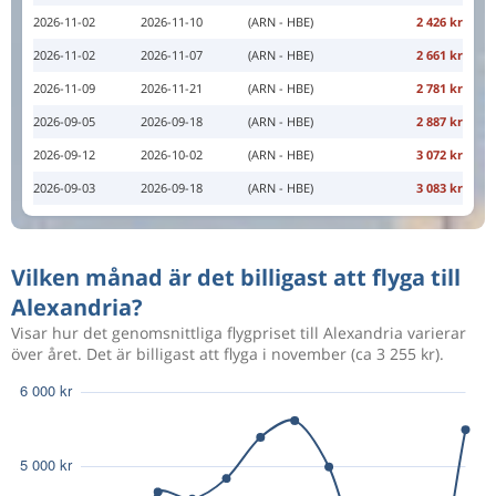
2026-11-02
2026-11-10
(ARN - HBE)
2 426 kr
2026-11-02
2026-11-07
(ARN - HBE)
2 661 kr
2026-11-09
2026-11-21
(ARN - HBE)
2 781 kr
2026-09-05
2026-09-18
(ARN - HBE)
2 887 kr
2026-09-12
2026-10-02
(ARN - HBE)
3 072 kr
2026-09-03
2026-09-18
(ARN - HBE)
3 083 kr
Vilken månad är det billigast att flyga till
Alexandria?
Visar hur det genomsnittliga flygpriset till Alexandria varierar
över året. Det är billigast att flyga i november (ca 3 255 kr).