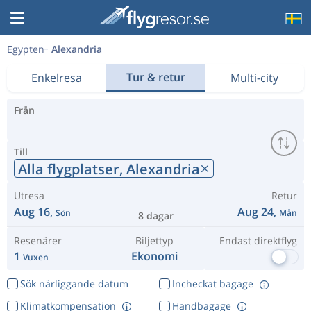
Egypten
Alexandria
Tur & retur
Enkelresa
Multi-city
Från
Till
Alla flygplatser,
Alexandria
Utresa
Retur
Aug 16,
Aug 24,
Sön
Mån
8 dagar
Resenärer
Biljettyp
Endast direktflyg
1
Ekonomi
Vuxen
Sök närliggande datum
Incheckat bagage
Klimatkompensation
Handbagage