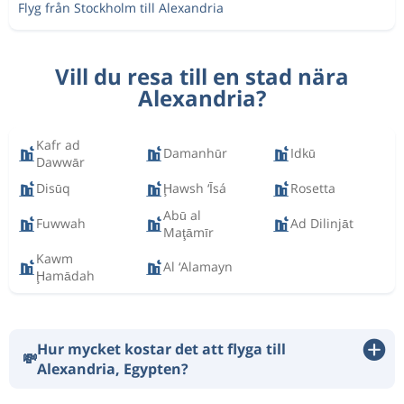
Flyg från Stockholm till Alexandria
Vill du resa till en stad nära
Alexandria?
Kafr ad
Damanhūr
Idkū
Dawwār
Disūq
Ḩawsh ‘Īsá
Rosetta
Abū al
Fuwwah
Ad Dilinjāt
Maţāmīr
Kawm
Al ‘Alamayn
Ḩamādah
Hur mycket kostar det att flyga till
💸
Alexandria, Egypten?