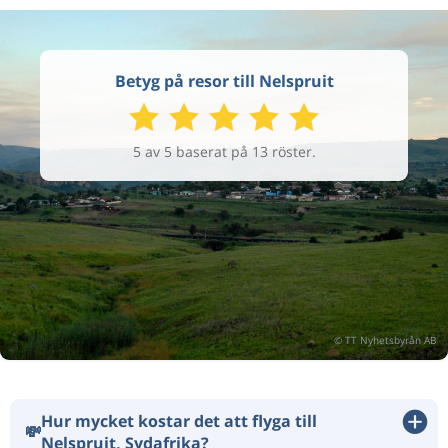
Betyg på resor till Nelspruit
5 av 5 baserat på 13 röster.
Hur mycket kostar det att flyga till
💸
Nelspruit, Sydafrika?