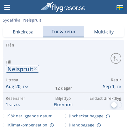
Sydafrika
Nelspruit
Tur & retur
Enkelresa
Multi-city
Från
Till
Nelspruit
Utresa
Retur
Aug 20,
Sep 1,
Tor
Tis
12 dagar
Resenärer
Biljettyp
Endast direktflyg
1
Ekonomi
Vuxen
Sök närliggande datum
Incheckat bagage
Klimatkompensation
Handbagage