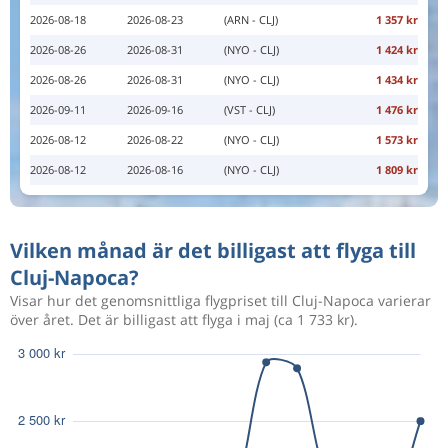
2026-08-18
2026-08-23
(ARN - CLJ)
1 357 kr
2026-08-26
2026-08-31
(NYO - CLJ)
1 424 kr
2026-08-26
2026-08-31
(NYO - CLJ)
1 434 kr
2026-09-11
2026-09-16
(VST - CLJ)
1 476 kr
2026-08-12
2026-08-22
(NYO - CLJ)
1 573 kr
2026-08-12
2026-08-16
(NYO - CLJ)
1 809 kr
Vilken månad är det billigast att flyga till
Cluj-Napoca?
Visar hur det genomsnittliga flygpriset till Cluj-Napoca varierar
över året. Det är billigast att flyga i maj (ca 1 733 kr).