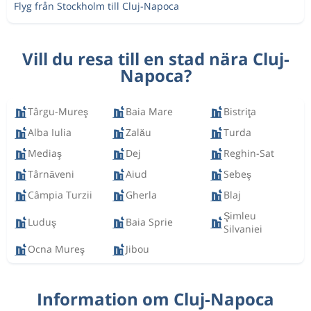
Flyg från Stockholm till Cluj-Napoca
Vill du resa till en stad nära Cluj-
Napoca?
Târgu-Mureş
Baia Mare
Bistriţa
Alba Iulia
Zalău
Turda
Mediaş
Dej
Reghin-Sat
Târnăveni
Aiud
Sebeş
Câmpia Turzii
Gherla
Blaj
Şimleu
Luduş
Baia Sprie
Silvaniei
Ocna Mureş
Jibou
Information om Cluj-Napoca