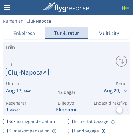
Rumänien
Cluj-Napoca
Tur & retur
Enkelresa
Multi-city
Från
Till
Cluj-Napoca
Utresa
Retur
Aug 17,
Aug 29,
Mån
Lör
12 dagar
Resenärer
Biljettyp
Endast direktflyg
1
Ekonomi
Vuxen
Sök närliggande datum
Incheckat bagage
Klimatkompensation
Handbagage