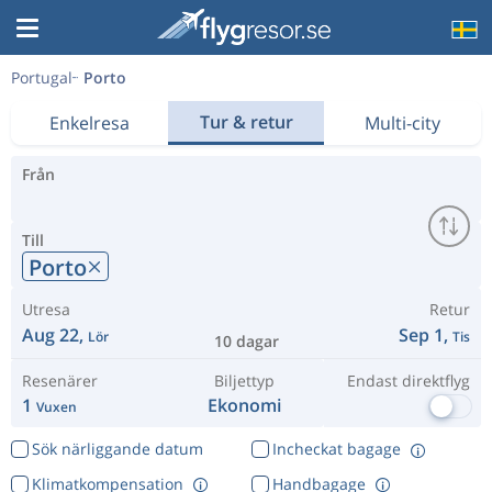
Portugal
Porto
Tur & retur
Enkelresa
Multi-city
Från
Till
Porto
Utresa
Retur
Aug 22,
Sep 1,
Lör
Tis
10 dagar
Resenärer
Biljettyp
Endast direktflyg
1
Ekonomi
Vuxen
Sök närliggande datum
Incheckat bagage
Klimatkompensation
Handbagage