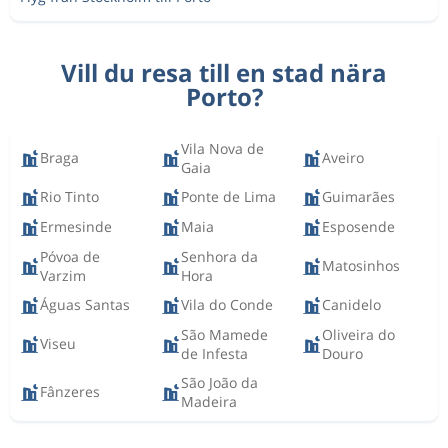
Vill du resa till en stad nära
Porto?
Vila Nova de
Braga
Aveiro
Gaia
Rio Tinto
Ponte de Lima
Guimarães
Ermesinde
Maia
Esposende
Póvoa de
Senhora da
Matosinhos
Varzim
Hora
Águas Santas
Vila do Conde
Canidelo
São Mamede
Oliveira do
Viseu
de Infesta
Douro
São João da
Fânzeres
Madeira