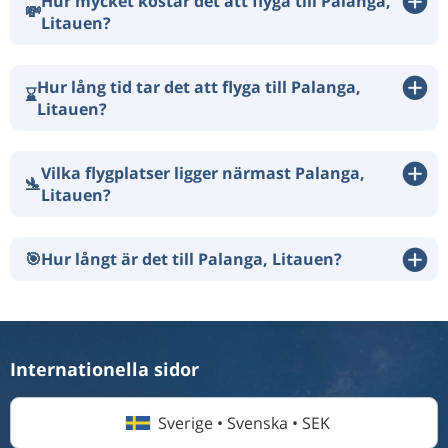
Hur mycket kostar det att flyga till Palanga,
💸
Litauen?
Hur lång tid tar det att flyga till Palanga,
⌛
Litauen?
Vilka flygplatser ligger närmast Palanga,
🛬
Litauen?
🎯
Hur långt är det till Palanga, Litauen?
Internationella sidor
Sverige • Svenska • SEK