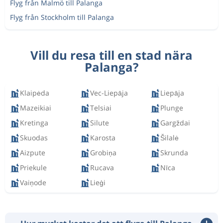
Flyg från Malmö till Palanga
Flyg från Stockholm till Palanga
Vill du resa till en stad nära
Palanga?
Klaipėda
Vec-Liepāja
Liepāja
Mazeikiai
Telsiai
Plunge
Kretinga
Silute
Gargždai
Skuodas
Karosta
Šilalė
Aizpute
Grobiņa
Skrunda
Priekule
Rucava
Nīca
Vaiņode
Lieģi