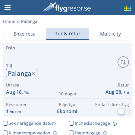
Litauen
Palanga
Tur & retur
Enkelresa
Multi-city
Från
Till
Palanga
Utresa
Retur
Aug 18,
Aug 28,
Tis
Fre
10 dagar
Resenärer
Biljettyp
Endast direktflyg
1
Ekonomi
Vuxen
Sök närliggande datum
Incheckat bagage
Klimatkompensation
Handbagage