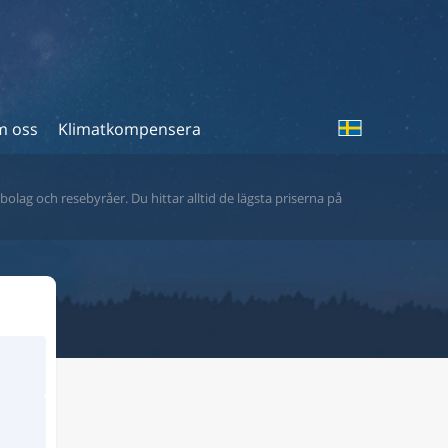
 oss
Klimatkompensera
bolag och resebyråer. Du hittar alltid de lägsta priserna på