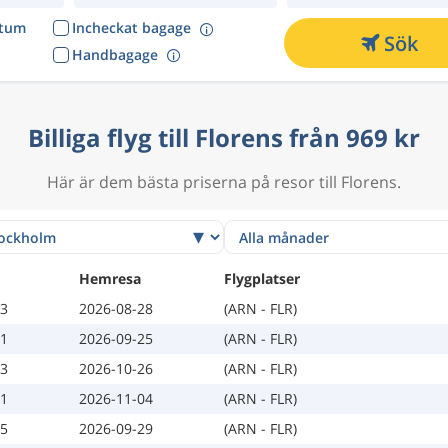
atum
Incheckat bagage
Sök
Handbagage
Billiga flyg till Florens från 969 kr
Här är dem bästa priserna på resor till Florens.
Hemresa
Flygplatser
13
2026-08-28
(ARN - FLR)
21
2026-09-25
(ARN - FLR)
23
2026-10-26
(ARN - FLR)
01
2026-11-04
(ARN - FLR)
25
2026-09-29
(ARN - FLR)