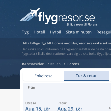
Billiga resor till Florens
Flyg
Hotell
Hyrbil
Sista minuten
Resegu
Hitta billiga flyg till Florens med Flygresor.se:s unika sök
Den unika sökfunktionen på Flygresor.se hittar de bästa priser
flygstolar till alla destinationer vare sig du ska boka flygbilje
Förstasidan
Italien
Florens
Tur & retur
Enkelresa
Från
Utresa
Retur
Aug 15,
Aug 29,
1
Lör
Lör