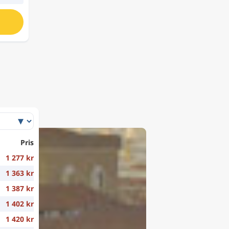
Pris
1 277 kr
1 363 kr
1 387 kr
1 402 kr
1 420 kr