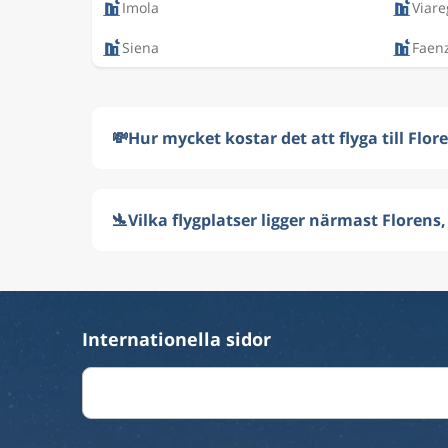
Imola
Viare
Siena
Faen
💸
Hur mycket kostar det att flyga till Flore
🛬
Vilka flygplatser ligger närmast Florens,
Internationella sidor