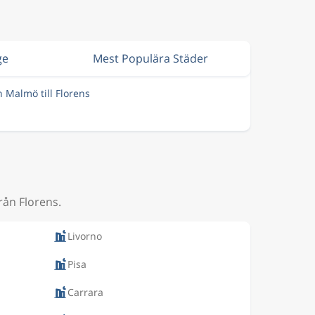
ge
Mest Populära Städer
n Malmö till Florens
rån Florens.
Livorno
Pisa
Carrara