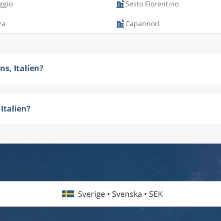
ggio
Sesto Fiorentino
za
Capannori
ns, Italien?
 Italien?
Sverige • Svenska • SEK