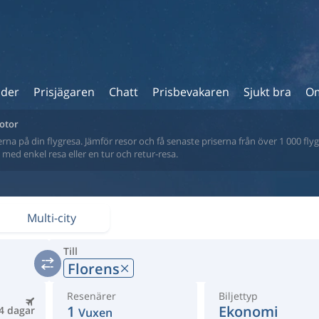
ider
Prisjägaren
Chatt
Prisbevakaren
Sjukt bra
Om
motor
na på din flygresa. Jämför resor och få senaste priserna från över 1 000 flyg
tt med enkel resa eller en tur och retur-resa.
Multi-city
Till
Florens
Resenärer
Biljettyp
1
Ekonomi
4 dagar
Vuxen