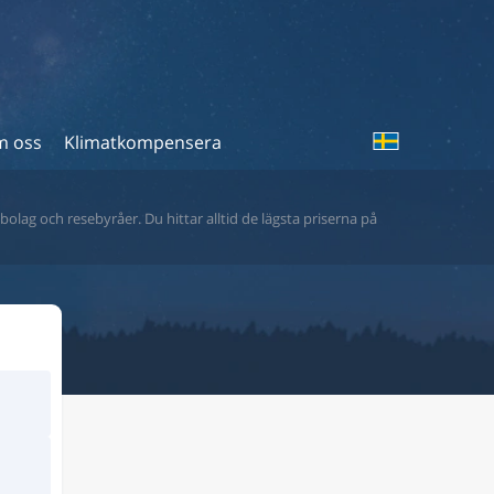
 oss
Klimatkompensera
bolag och resebyråer. Du hittar alltid de lägsta priserna på