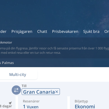
ider
Prisjägaren
Chatt
Prisbevakaren
Sjukt bra
Om
 sökmotor
na på din flygresa. Jämför resor och få senaste priserna från över 1 000 flyg
tt med enkel resa eller en tur och retur-resa.
s Palmas
Multi-city
Till
Gran Canaria
Resenärer
Biljettyp
1
Ekonomi
8 dagar
Vuxen