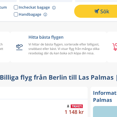
atum
Incheckat bagage
Sök
Handbagage
Hitta bästa flygen
ch
Vi hittar de bästa flygen, sorterade efter billigast,
att
snabbast eller bäst. Vi visar flyg från många olika
resebolag där du kan boka och köpa din resa.
 Billiga flyg från Berlin till Las Palmas
Informati
Palmas
1 148 kr