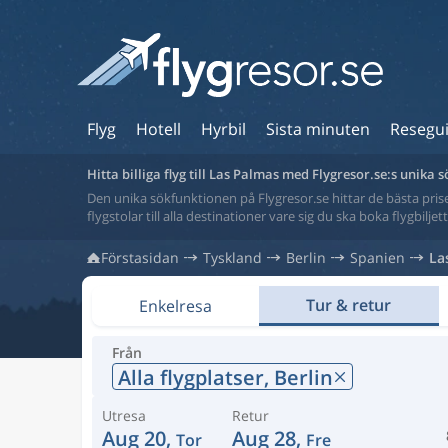
Flyg
Hotell
Hyrbil
Sista minuten
Resegu
Hitta billiga flyg till Las Palmas med Flygresor.se:s unika
Den unika sökfunktionen på Flygresor.se hittar de bästa priser
flygstolar till alla destinationer vare sig du ska boka flygbilje
Förstasidan
Tyskland
Berlin
Spanien
La
Tur & retur
Enkelresa
Från
Alla flygplatser,
Berlin
Utresa
Retur
Aug 20,
Aug 28,
Tor
Fre