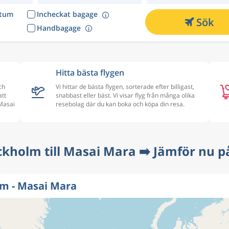
atum
Incheckat bagage
Sök
Handbagage
Hitta bästa flygen
ch
Vi hittar de bästa flygen, sorterade efter billigast,
att
snabbast eller bäst. Vi visar flyg från många olika
 Masai
resebolag där du kan boka och köpa din resa.
ckholm till Masai Mara ➡️ Jämför nu p
lm - Masai Mara