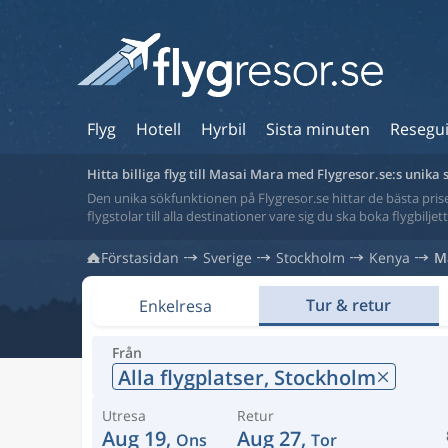
Flyg
Hotell
Hyrbil
Sista minuten
Resegu
Hitta billiga flyg till Masai Mara med Flygresor.se:s unika
Den unika sökfunktionen på Flygresor.se hittar de bästa priser
flygstolar till alla destinationer vare sig du ska boka flygbilje
Förstasidan
Sverige
Stockholm
Kenya
M
Tur & retur
Enkelresa
Från
Alla flygplatser,
Stockholm
Utresa
Retur
Aug 19,
Aug 27,
Ons
Tor