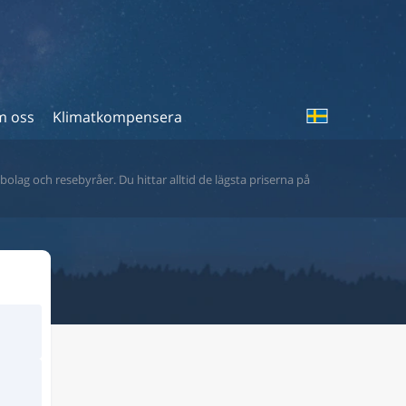
 oss
Klimatkompensera
bolag och resebyråer. Du hittar alltid de lägsta priserna på