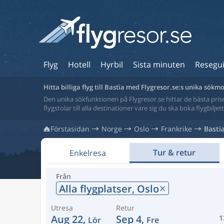
Flyg
Hotell
Hyrbil
Sista minuten
Resegu
Hitta billiga flyg till Bastia med Flygresor.se:s unika sökm
Den unika sökfunktionen på Flygresor.se hittar de bästa priser
flygstolar till alla destinationer vare sig du ska boka flygbilje
Förstasidan
Norge
Oslo
Frankrike
Basti
Tur & retur
Enkelresa
Från
Alla flygplatser,
Oslo
Utresa
Retur
Aug 22,
Sep 4,
1
Lör
Fre