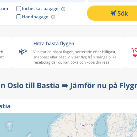
atum
Incheckat bagage
Sök
Handbagage
Hitta bästa flygen
ch
Vi hittar de bästa flygen, sorterade efter billigast,
att
snabbast eller bäst. Vi visar flyg från många olika
resebolag där du kan boka och köpa din resa.
ån Oslo till Bastia ➡️ Jämför nu på Flyg
stia