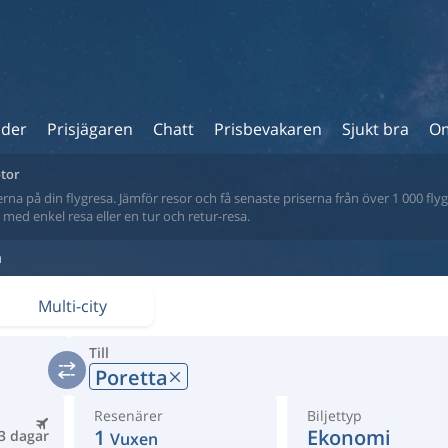
ider
Prisjägaren
Chatt
Prisbevakaren
Sjukt bra
Om
otor
na på din flygresa. Jämför resor och få senaste priserna från över 1 000 flyg
tt med enkel resa eller en tur och retur-resa.
a
Multi-city
Till
Poretta
Resenärer
Biljettyp
1
Ekonomi
3 dagar
Vuxen