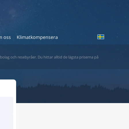
 oss
Klimatkompensera
bolag och resebyråer. Du hittar alltid de lägsta priserna på