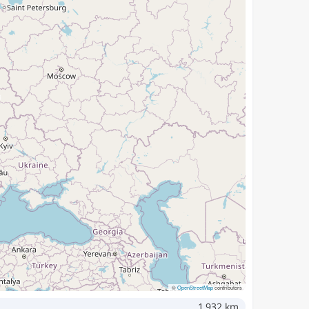
©
OpenStreetMap
contributors
1,932 km