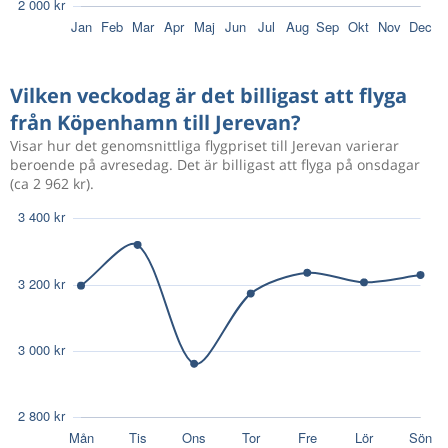
Okt 11
Köpenhamn
Jerevan
1 962 kr
Okt 31
Jerevan
Köpenhamn
Vilken veckodag är det billigast att flyga
från Köpenhamn till Jerevan?
Okt 11
Köpenhamn
Jerevan
2 089 kr
Visar hur det genomsnittliga flygpriset till Jerevan varierar
Okt 30
Jerevan
Köpenhamn
beroende på avresedag. Det är billigast att flyga på onsdagar
(ca 2 962 kr).
Okt 12
Köpenhamn
Jerevan
2 520 kr
Okt 26
Jerevan
Köpenhamn
Aug 11
Köpenhamn
Jerevan
8 671 kr
Aug 15
Jerevan
Köpenhamn
Aug 8
Köpenhamn
Jerevan
3 828 kr
Aug 30
Jerevan
Köpenhamn