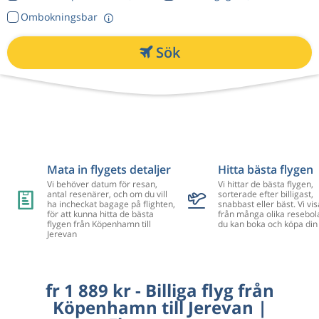
Ombokningsbar
Sök
Mata in flygets detaljer
Hitta bästa flygen
Vi behöver datum för resan,
Vi hittar de bästa flygen,
antal resenärer, och om du vill
sorterade efter billigast,
ha incheckat bagage på flighten,
snabbast eller bäst. Vi vis
för att kunna hitta de bästa
från många olika resebol
flygen från Köpenhamn till
du kan boka och köpa din 
Jerevan
fr 1 889 kr - Billiga flyg från
Köpenhamn till Jerevan |