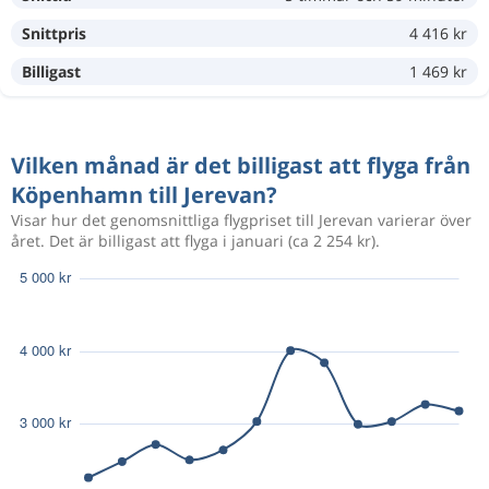
Snittpris
4 416 kr
Aug 10
Köpenhamn
Jerevan
9 459 kr
Aug 15
Jerevan
Köpenhamn
Billigast
1 469 kr
Aug 8
Köpenhamn
Jerevan
10 227 kr
Vilken månad är det billigast att flyga från
Aug 15
Jerevan
Köpenhamn
Köpenhamn till Jerevan?
Visar hur det genomsnittliga flygpriset till Jerevan varierar över
Aug 15
Köpenhamn
Jerevan
året. Det är billigast att flyga i januari (ca 2 254 kr).
5 291 kr
Aug 20
Jerevan
Köpenhamn
Aug 16
Köpenhamn
Jerevan
3 336 kr
Aug 27
Jerevan
Köpenhamn
Aug 19
Köpenhamn
Jerevan
6 985 kr
Aug 25
Jerevan
Köpenhamn