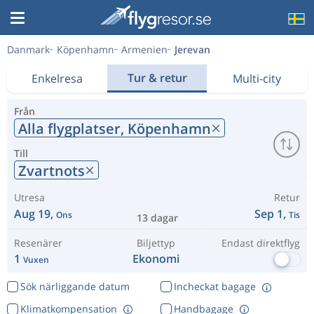
Danmark
Köpenhamn
Armenien
Jerevan
Tur & retur
Enkelresa
Multi-city
Från
Alla flygplatser,
Köpenhamn
Till
Zvartnots
Utresa
Retur
Aug 19,
Sep 1,
Ons
Tis
13 dagar
Resenärer
Biljettyp
Endast direktflyg
1
Ekonomi
Vuxen
Sök närliggande datum
Incheckat bagage
Klimatkompensation
Handbagage