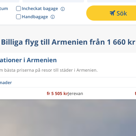
atum
Incheckat bagage
Sök
Handbagage
Billiga flyg till Armenien från 1 660 kr
ationer i Armenien
m bästa priserna på resor till städer i Armenien.
fr 5 505 kr
Jerevan