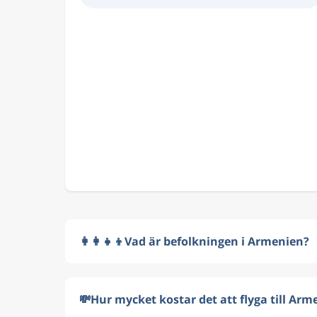
👩‍👩‍👧‍👦
Vad är befolkningen i Armenien?
💸
Hur mycket kostar det att flyga till Arm