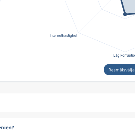
Resmålsvälj
enien?