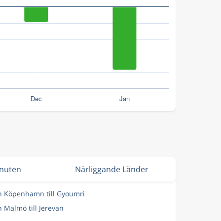
inuten
Närliggande Länder
ån Köpenhamn till Gyoumri
n Malmö till Jerevan