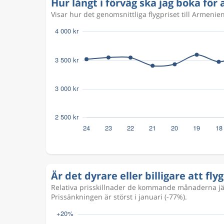
Hur långt i förväg ska jag boka för a
Visar hur det genomsnittliga flygpriset till Armenie
Är det dyrare eller billigare att fly
Relativa prisskillnader de kommande månaderna jämf
Prissänkningen är störst i januari (-77%).