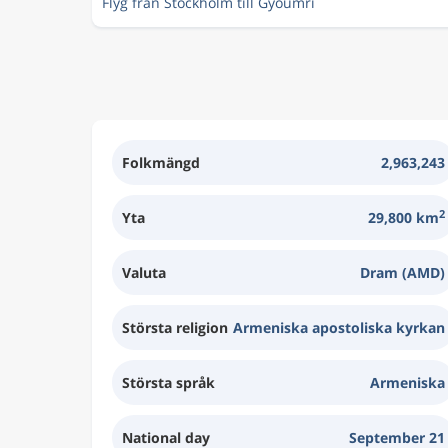
Flyg från Stockholm till Gyoumri
Folkmängd
2,963,243
2
Yta
29,800 km
Valuta
Dram (AMD)
Största religion
Armeniska apostoliska kyrkan
Största språk
Armeniska
National day
September 21