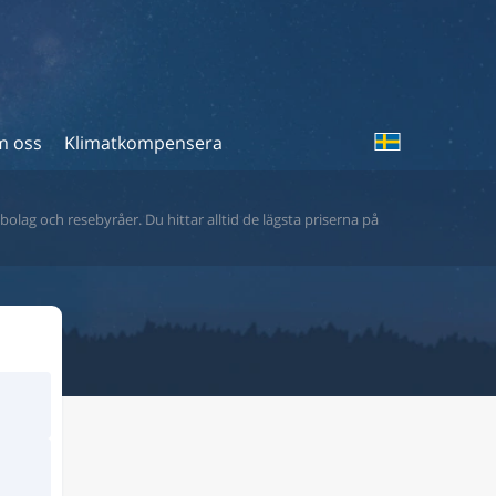
 oss
Klimatkompensera
bolag och resebyråer. Du hittar alltid de lägsta priserna på