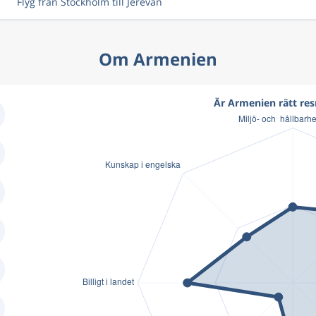
Flyg från Stockholm till Jerevan
Om Armenien
Är Armenien rätt res