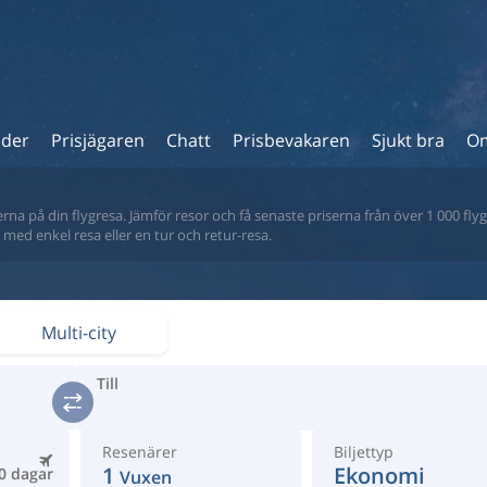
ider
Prisjägaren
Chatt
Prisbevakaren
Sjukt bra
Om
na på din flygresa. Jämför resor och få senaste priserna från över 1 000 flyg
tt med enkel resa eller en tur och retur-resa.
Multi-city
Till
Resenärer
Biljettyp
1
Ekonomi
0 dagar
Vuxen