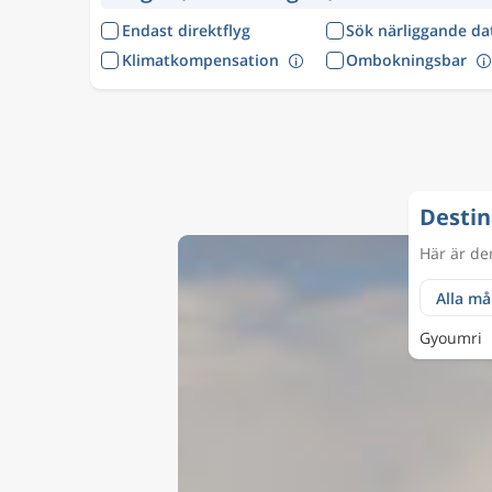
Endast direktflyg
Sök närliggande d
Klimatkompensation
Ombokningsbar
Destin
Här är de
Gyoumri