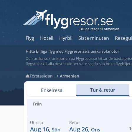
Billiga resor till Armenien
Flyg
Hotell
Hyrbil
Sista minuten
Resegu
Hitta billiga flyg med Flygresor.se:s unika sökmotor
Den unika sökfunktionen på Flygresor.se hittar de bästa priser
flygstolar till alla destinationer vare sig du ska boka flygbilje
Förstasidan
Armenien
Tur & retur
Enkelresa
Från
Utresa
Retur
Aug 16,
Aug 26,
1
Sön
Ons