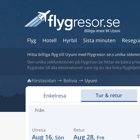
Billiga resor till Uyuni
Flyg
Hotell
Hyrbil
Sista minuten
Resegu
Hitta billiga flyg till Uyuni med Flygresor.se:s unika sökmo
Den unika sökfunktionen på Flygresor.se hittar de bästa priser
flygstolar till alla destinationer vare sig du ska boka flygbilje
Förstasidan
Bolivia
Uyuni
Tur & retur
Enkelresa
Från
Utresa
Retur
Aug 16,
Aug 28,
1
Sön
Fre