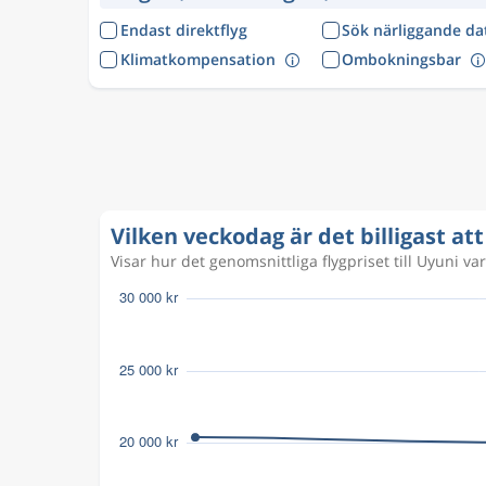
Endast direktflyg
Sök närliggande d
Klimatkompensation
Ombokningsbar
Vilken veckodag är det billigast att 
Visar hur det genomsnittliga flygpriset till Uyuni va