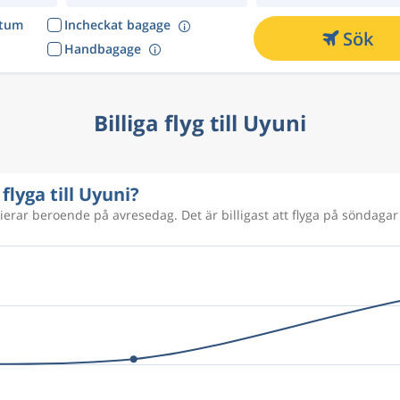
atum
Incheckat bagage
Sök
Handbagage
Billiga flyg till Uyuni
flyga till Uyuni?
rierar beroende på avresedag. Det är billigast att flyga på söndagar 