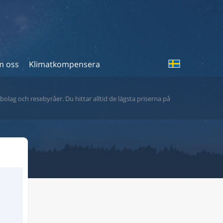
 oss
Klimatkompensera
bolag och resebyråer. Du hittar alltid de lägsta priserna på