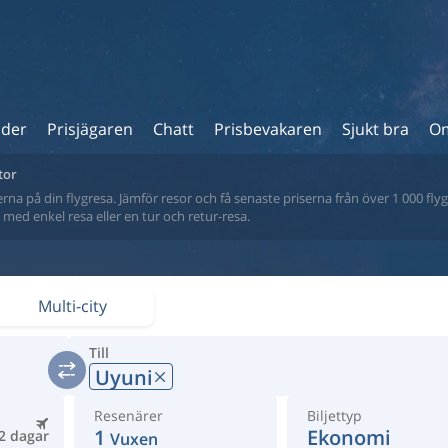
ider
Prisjägaren
Chatt
Prisbevakaren
Sjukt bra
Om
tor
na på din flygresa. Jämför resor och få senaste priserna från över 1 000 flyg
tt med enkel resa eller en tur och retur-resa.
Multi-city
Till
Uyuni
Resenärer
Biljettyp
1
Ekonomi
2 dagar
Vuxen