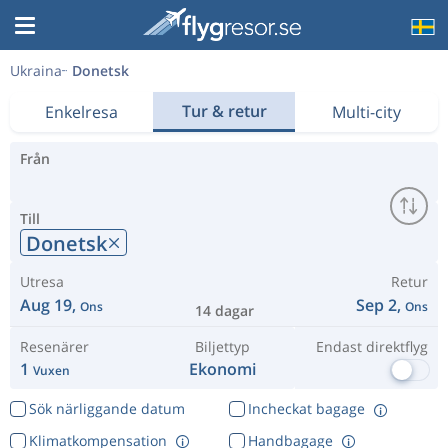
Ukraina
Donetsk
Tur & retur
Enkelresa
Multi-city
Från
Till
Donetsk
Utresa
Retur
Aug 19,
Sep 2,
Ons
Ons
14 dagar
Resenärer
Biljettyp
Endast direktflyg
1
Ekonomi
Vuxen
Sök närliggande datum
Incheckat bagage
Klimatkompensation
Handbagage