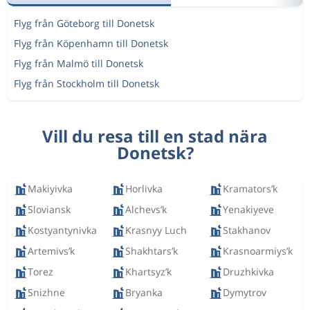
Flyg från Göteborg till Donetsk
Flyg från Köpenhamn till Donetsk
Flyg från Malmö till Donetsk
Flyg från Stockholm till Donetsk
Vill du resa till en stad nära
Donetsk?
Makiyivka
Horlivka
Kramators’k
Sloviansk
Alchevs’k
Yenakiyeve
Kostyantynivka
Krasnyy Luch
Stakhanov
Artemivs’k
Shakhtars’k
Krasnoarmiys’k
Torez
Khartsyz’k
Druzhkivka
Snizhne
Bryanka
Dymytrov