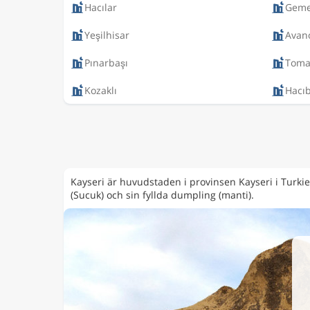
Hacılar
Geme
Yeşilhisar
Avan
Pınarbaşı
Toma
Kozaklı
Hacı
Kayseri är huvudstaden i provinsen Kayseri i Turkiet 
(Sucuk) och sin fyllda dumpling (manti).