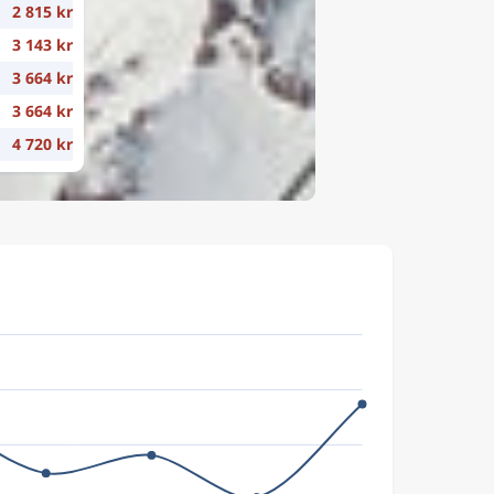
2 815 kr
3 143 kr
3 664 kr
3 664 kr
4 720 kr