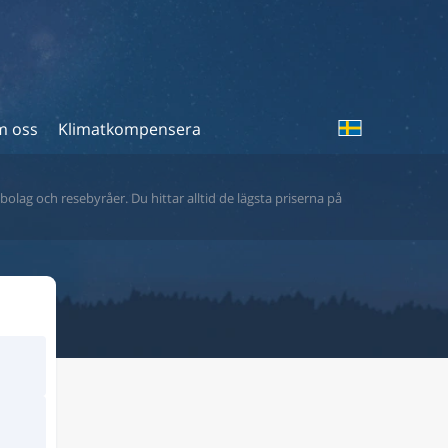
 oss
Klimatkompensera
bolag och resebyråer. Du hittar alltid de lägsta priserna på