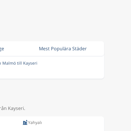
ige
Mest Populära Städer
n Malmö till Kayseri
rån Kayseri.
Yahyalı