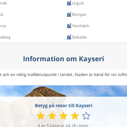
rek
Urgub
os
Bünyan
rza
Yenifakılı
bektaş
Dobada
Information om Kayseri
och en viktig trafikknutpunkt i landet. Staden är känd för sin luftto
Betyg på resor till Kayseri
4 av 5 baserat på 28 röster.