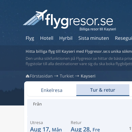
Billiga resor till Kayseri
Flyg
Hotell
Hyrbil
Sista minuten
Resegu
Hitta billiga flyg till Kayseri med Flygresor.se:s unika sök
Den unika sökfunktionen på Flygresor.se hittar de bästa priser
flygstolar till alla destinationer vare sig du ska boka flygbilje
Förstasidan
Turkiet
Kayseri
Tur & retur
Enkelresa
Från
Utresa
Retur
Aug 17,
Aug 28,
1
Mån
Fre