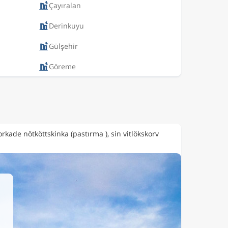
Çayıralan
Derinkuyu
Gülşehir
Göreme
rkade nötköttskinka (pastırma ), sin vitlökskorv