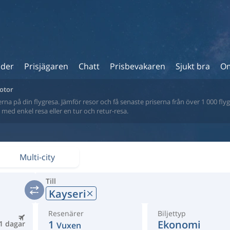
ider
Prisjägaren
Chatt
Prisbevakaren
Sjukt bra
Om
motor
na på din flygresa. Jämför resor och få senaste priserna från över 1 000 flyg
tt med enkel resa eller en tur och retur-resa.
Multi-city
Till
Kayseri
Resenärer
Biljettyp
1
Ekonomi
1 dagar
Vuxen