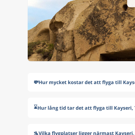
💸
Hur mycket kostar det att flyga till Kays
⌛
Hur lång tid tar det att flyga till Kayseri,
🛬
Vilka flygplatser ligger närmast Kayseri,