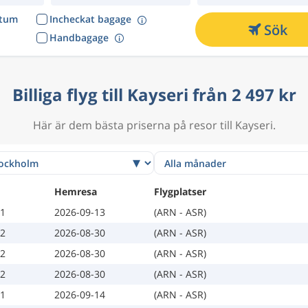
atum
Incheckat bagage
Sök
Handbagage
Billiga flyg till Kayseri från 2 497 kr
Här är dem bästa priserna på resor till Kayseri.
Hemresa
Flygplatser
31
2026-09-13
(ARN - ASR)
22
2026-08-30
(ARN - ASR)
22
2026-08-30
(ARN - ASR)
22
2026-08-30
(ARN - ASR)
31
2026-09-14
(ARN - ASR)