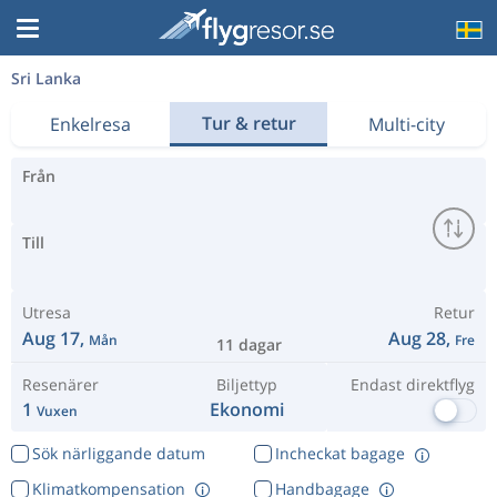
Sri Lanka
Tur & retur
Enkelresa
Multi-city
Från
Till
Utresa
Retur
Aug 17,
Aug 28,
Mån
Fre
11 dagar
Resenärer
Biljettyp
Endast direktflyg
1
Ekonomi
Vuxen
Sök närliggande datum
Incheckat bagage
Klimatkompensation
Handbagage