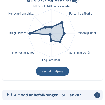
Är Sri Lanka rätt resmål för dig?
Resmålsväljaren
👩‍👩‍👧‍👦
Vad är befolkningen i Sri Lanka?