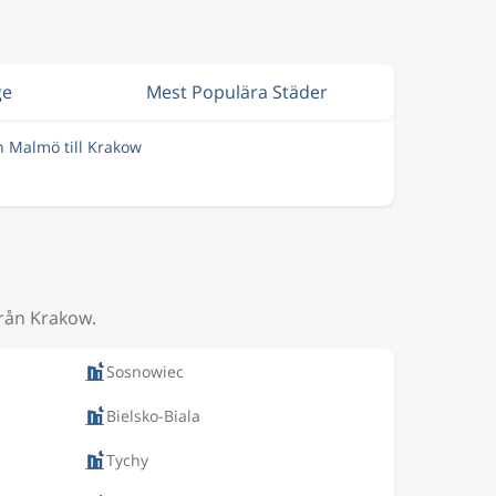
ge
Mest Populära Städer
n Malmö till Krakow
från Krakow.
Sosnowiec
Bielsko-Biala
Tychy