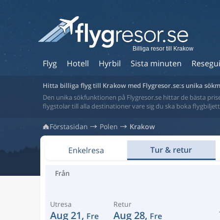
Billiga resor till Krakow
Flyg
Hotell
Hyrbil
Sista minuten
Resegu
Hitta billiga flyg till Krakow med Flygresor.se:s unika sök
Den unika sökfunktionen på Flygresor.se hittar de bästa priser
flygstolar till alla destinationer vare sig du ska boka flygbilje
Förstasidan
Polen
Krakow
Tur & retur
Enkelresa
Från
Utresa
Retur
Aug 21,
Aug 28,
Fre
Fre