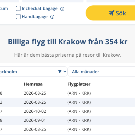
atum
Incheckat bagage
Sök
Handbagage
Billiga flyg till Krakow från 354 kr
Här är dem bästa priserna på resor till Krakow.
Hemresa
Flygplatser
18
2026-08-25
(ARN - KRK)
13
2026-08-25
(ARN - KRK)
27
2026-10-02
(ARN - KRK)
18
2026-09-01
(ARN - KRK)
17
2026-08-25
(ARN - KRK)