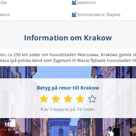
zów
Jaworzno
owice
Siemianowice Śląskie
Information om Krakow
olen, ca 250 km söder om huvudstaden Warszawa. Krakóws gamla sta
Vasa (på polska känd som Zygmunt III Waza) flyttade huvustaden ti
Betyg på resor till Krakow
4 av 5 baserat på 74 röster.