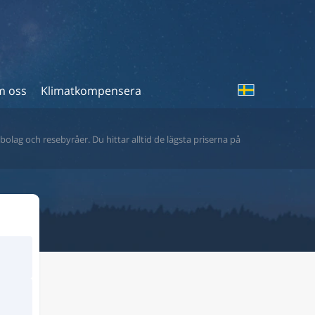
 oss
Klimatkompensera
bolag och resebyråer. Du hittar alltid de lägsta priserna på