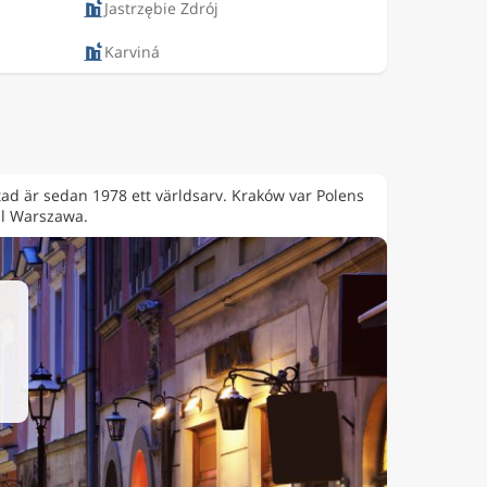
Jastrzębie Zdrój
Karviná
d är sedan 1978 ett världsarv. Kraków var Polens
ll Warszawa.