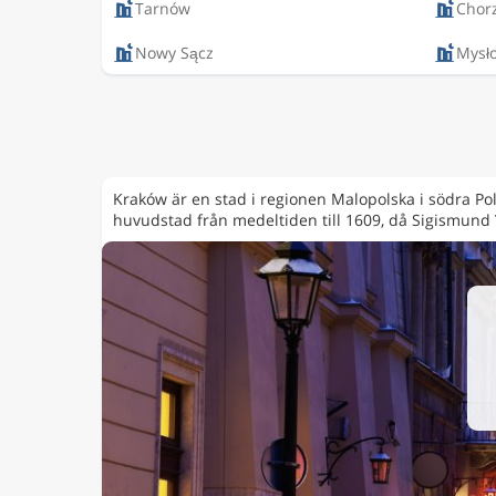
Tarnów
Chor
Nowy Sącz
Mysł
Kraków är en stad i regionen Malopolska i södra P
huvudstad från medeltiden till 1609, då Sigismund 