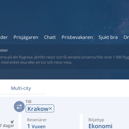
ider
Prisjägaren
Chatt
Prisbevakaren
Sjukt bra
Om
motor
na på din flygresa. Jämför resor och få senaste priserna från över 1 000 flyg
tt med enkel resa eller en tur och retur-resa.
Multi-city
Till
Krakow
Resenärer
Biljettyp
1
Ekonomi
7 dagar
Vuxen