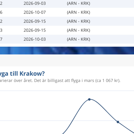
02
2026-09-03
(ARN - KRK)
06
2026-10-07
(ARN - KRK)
12
2026-09-15
(ARN - KRK)
13
2026-09-15
(ARN - KRK)
27
2026-10-03
(ARN - KRK)
yga till Krakow?
ierar över året. Det är billigast att flyga i mars (ca 1 067 kr).