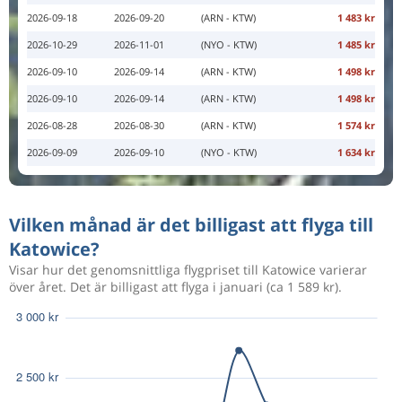
2026-09-18
2026-09-20
(ARN - KTW)
1 483 kr
2026-10-29
2026-11-01
(NYO - KTW)
1 485 kr
2026-09-10
2026-09-14
(ARN - KTW)
1 498 kr
2026-09-10
2026-09-14
(ARN - KTW)
1 498 kr
2026-08-28
2026-08-30
(ARN - KTW)
1 574 kr
2026-09-09
2026-09-10
(NYO - KTW)
1 634 kr
Vilken månad är det billigast att flyga till
Katowice?
Visar hur det genomsnittliga flygpriset till Katowice varierar
över året. Det är billigast att flyga i januari (ca 1 589 kr).