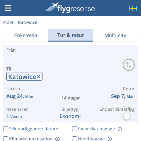
Polen
Katowice
Tur & retur
Enkelresa
Multi-city
Från
Till
Katowice
Utresa
Retur
Aug 24,
Sep 7,
Mån
Mån
14 dagar
Resenärer
Biljettyp
Endast direktflyg
1
Ekonomi
Vuxen
Sök närliggande datum
Incheckat bagage
Klimatkompensation
Handbagage