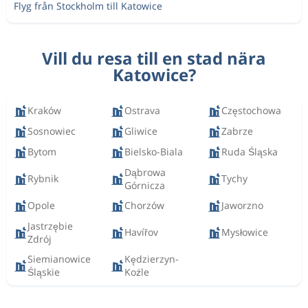
Flyg från Stockholm till Katowice
Vill du resa till en stad nära
Katowice?
Kraków
Ostrava
Częstochowa
Sosnowiec
Gliwice
Zabrze
Bytom
Bielsko-Biala
Ruda Śląska
Dąbrowa
Rybnik
Tychy
Górnicza
Opole
Chorzów
Jaworzno
Jastrzębie
Havířov
Mysłowice
Zdrój
Siemianowice
Kędzierzyn-
Śląskie
Koźle